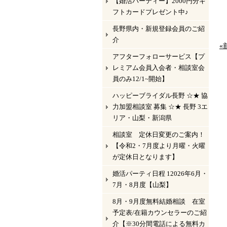
【婚活パーティー】2000円分ギ
フトカードプレゼント中♪
長野県内・新規登録会員のご紹
介
«
アフターフォローサービス【プ
レミアム会員入会者・相談室会
員のみ12/1~開始】
ハッピーブライダル長野 ☆★ 協
力加盟相談室 募集 ☆★ 長野 3エ
リア・山梨・新潟県
相談室 定休日変更のご案内！
【令和2・7月度より月曜・火曜
が定休日となります】
婚活パーティ日程 12026年6月・
7月・8月度【山梨】
8月・9月度無料結婚相談 在室
予定表/在籍カウンセラーのご紹
介【※30分間電話による無料カ