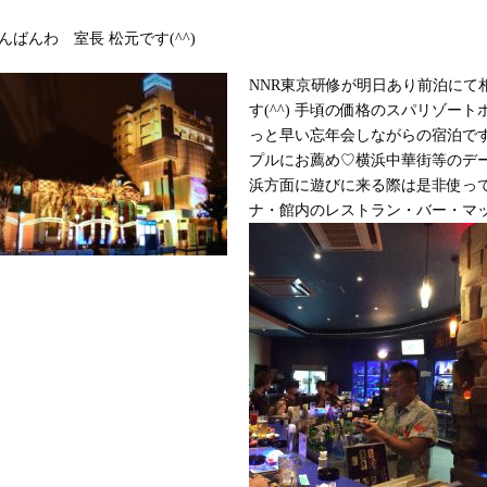
んばんわ 室長 松元です(^^)
NNR東京研修が明日あり前泊にて
す(^^) 手頃の価格のスパリゾー
っと早い忘年会しながらの宿泊です
プルにお薦め♡横浜中華街等のデ
浜方面に遊びに来る際は是非使ってみ
ナ・館内のレストラン・バー・マ