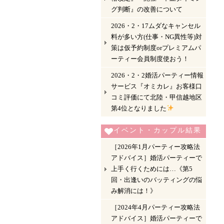
グ判断』の改善について
2026・2・17ムダなキャンセル
料が多い方(仕事・NG異性等)対
策は仮予約制度orプレミアムパ
ーティー会員制度使おう！
2026・2・2婚活パーティー情報
サービス『オミカレ』お客様口
コミ評価にて北陸・甲信越地区
第4位となりました
イベント・カップル結果
［2026年1月パーティー攻略法
アドバイス］婚活パーティーで
上手く行くためには…《第5
回・出逢いのバッティングの悩
み解消には！》
［2024年4月パーティー攻略法
アドバイス］婚活パーティーで