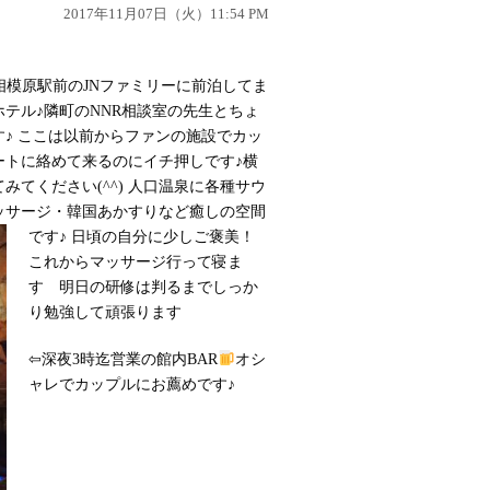
2017年11月07日（火）11:54 PM
相模原駅前のJNファミリーに前泊してま
トホテル♪隣町のNNR相談室の先生とちょ
♪ ここは以前からファンの施設でカッ
ートに絡めて来るのにイチ押しです♪横
てください(^^) 人口温泉に各種サウ
ッサージ・韓国あかすりなど癒しの空間
です♪
日頃の自分に少しご褒美！
これからマッサージ行って寝ま
す
明日の研修は判るまでしっか
り勉強して頑張ります
⇦
深夜3時迄営業の館内BAR
オシ
ャレでカップルにお薦めです♪