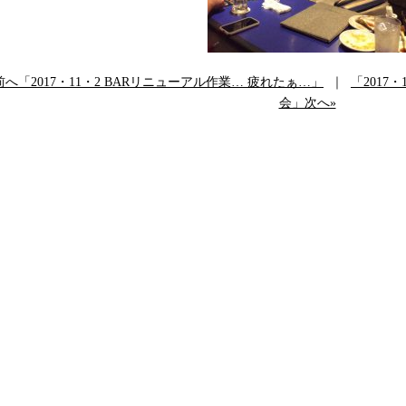
前へ「2017・11・2 BARリニューアル作業… 疲れたぁ…」
｜
「2017
会」次へ»