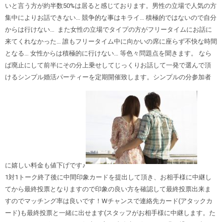
いと言う方が約半数50%は居ると感じております。男性の立場で人気の方
集中によりお話できない… 競争的な事はキライ… 積極的ではないので自分
からは行けない… また女性の立場でタイプの方がフリータイムにお話に
来てくれなかった… 誰もフリータイム中に向かいの席に座らず不快な時間
となる… 女性からは積極的に行けない… 等色々問題点を聞きます。 なら
ば廃止にして前半にその分上乗せしてじっくりお話して一発で選んで頂
けるシンプル婚活パーティーを定期開催致します。シンプルの分参加者
に嬉しい料金も値下げです♪
1対1トーク終了後に中間印象カードを提出して頂き、お相手様に中継し
てから最終投票となりますので印象の良い方を確認して最終投票出来ま
すのでマッチング率は良いです！Wチャンスで連絡先カード(アタックカ
ード)も最終投票と一緒に出せます(スタッフがお相手様に中継します。た