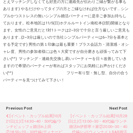
とえマッチングしなくても好意の方に連絡先が伝わりご縁が繋がる事も
あります) やるだけやってタイプの方とご縁なければ仕方ないです… シン
プルかつストレスの無いシンプル婚活パーティーに是非ご参加お待ちし
ております。松本地区は11/5(日)ホテルルートイン南松本(2部)開催となり
ます。女性のご意見だと1対1トークは2~3分で十分と言う厳しいご意見も
あります…(2~3分は厳しいので当社シンプルパーティーは6~7分を基本と
する予定です) 男性の第１印象は最も重要！プラス会話力・清潔感・オシ
ャレ度、男性の参加者様には色々大変ですが自分磨きも頑張ってみて下
さい(^^) マッチング・連絡先交換し易いパーティーを日々改善していき
ますので希望のパーティーが有ればスタッフにお気軽にお声かけくださ
い(^^) フリー有り型・無し型、自分の合う
パーティーを見つけてみて下さい！
Previous Post
Next Post
[イベント・カップル結果]10月
[イベント・カップル結果]10月28
21日(土)①14:30~40・50代編/ラ
日(土)①13:00~30・40代編/ランチ
ンチビュッフェ婚活in上田
婚活in伊那寧々家②20:00~30・40
②18:50~20・30代編/ディナービ
代編/ハロウィンナイトBAR婚活