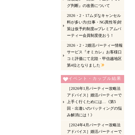
グ判断』の改善について
2026・2・17ムダなキャンセル
料が多い方(仕事・NG異性等)対
策は仮予約制度orプレミアムパ
ーティー会員制度使おう！
2026・2・2婚活パーティー情報
サービス『オミカレ』お客様口
コミ評価にて北陸・甲信越地区
第4位となりました
イベント・カップル結果
［2026年1月パーティー攻略法
アドバイス］婚活パーティーで
上手く行くためには…《第5
回・出逢いのバッティングの悩
み解消には！》
［2024年4月パーティー攻略法
アドバイス］婚活パーティーで