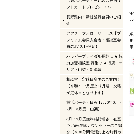
【婚活パーティー】2000円分ギ
…
フトカードプレゼント中♪
H
長野県内・新規登録会員のご紹
パ
介
アフターフォローサービス【プ
婚
レミアム会員入会者・相談室会
ま
員のみ12/1~開始】
用
ハッピーブライダル長野 ☆★ 協
力加盟相談室 募集 ☆★ 長野 3エ
リア・山梨・新潟県
相談室 定休日変更のご案内！
【令和2・7月度より月曜・火曜
が定休日となります】
婚活パーティ日程 12026年6月・
7月・8月度【山梨】
8月・9月度無料結婚相談 在室
予定表/在籍カウンセラーのご紹
介【※30分間電話による無料カ