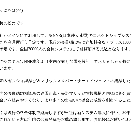
んにちは(^^)
長の松元です
社がメインにて利用しているNNR(日本仲人連盟)のコネクトシップシス
きを今月度行う予定です。現行の会員様は特に追加料金なくプラス150
予定です。全国30000人の会員システムにて回覧頂ける見込となります
のシステムはNNR本部より案内が有り加盟を検討しておりましたが特
います。
NR＆ゼクシィ縁結び＆マリックス＆パートナーエイジェントの総結し
内の優良結婚相談所の連盟組織・長野マリッジ情報機構と同様に各会員
合いを組みやすくなり、より多くの出会いの機会と成婚を創出すること
くは現行の料金体制で継続しますが当社は新システム導入に伴い、30年
されている方は年内の会員登録をお薦め致します。お気軽にお問い合わせ下