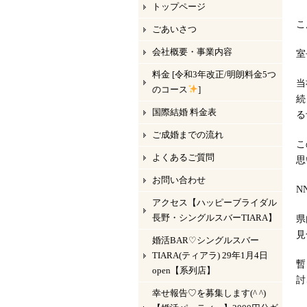
トップページ
こ
ごあいさつ
会社概要・事業内容
室
料金 [令和3年改正/明朗料金5つ
当
のコース
]
続
国際結婚 料金表
る
ご成婚までの流れ
こ
よくあるご質問
思
お問い合わせ
N
アクセス【ハッピーブライダル
長野・シングルスバーTIARA】
県
見
婚活BAR♡シングルスバー
TIARA(ティアラ) 29年1月4日
暫
open【系列店】
討
幸せ報告♡を募集します(^ ^)