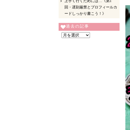
上手く行くためには…《第1
回・遅刻厳禁とプロフィールカ
ードしっかり書こう！》
過去の記事
過
去
の
記
事