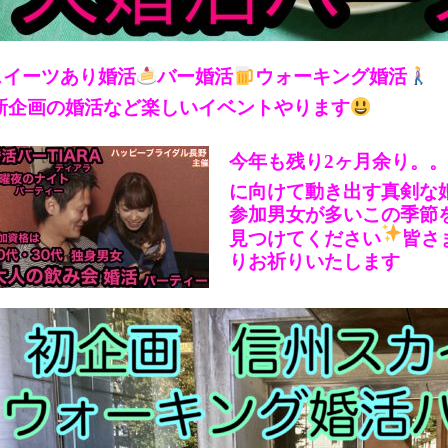
スイーツあり婚活
バー婚活
ウォーキング婚活
新企画の婚活など楽しいイベントやります
今年も残り2ヶ月余り。。
に向けて動き出す真剣な
参加男女が多いこの季節
見つけてください
皆さ
りお祈りいたします