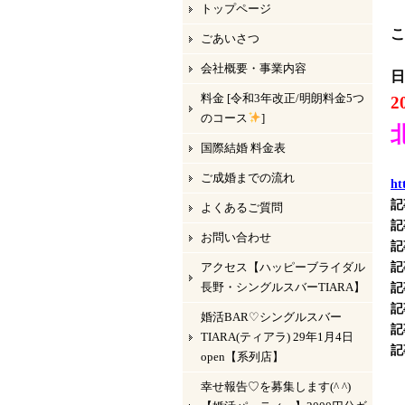
トップページ
こ
ごあいさつ
会社概要・事業内容
日
料金 [令和3年改正/明朗料金5つ
のコース
]
国際結婚 料金表
ご成婚までの流れ
ht
記
よくあるご質問
記
お問い合わせ
記
アクセス【ハッピーブライダル
記
長野・シングルスバーTIARA】
記
記
婚活BAR♡シングルスバー
記
TIARA(ティアラ) 29年1月4日
記
open【系列店】
幸せ報告♡を募集します(^ ^)