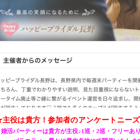
★主役は貴方！参加者のアンケートニー
婚活パーティーは貴方が主役♪1巡・2巡・フリーあ