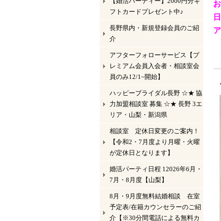
【婚活パーティー】2000円分ギ
お
フトカードプレゼント中♪
長野県内・新規登録会員のご紹
ア
介
アフターフォローサービス【プ
レミアム会員入会者・相談室会
員のみ12/1~開始】
ハッピーブライダル長野 ☆★ 協
力加盟相談室 募集 ☆★ 長野 3エ
リア・山梨・新潟県
相談室 定休日変更のご案内！
【令和2・7月度より月曜・火曜
が定休日となります】
婚活パーティ日程 12026年6月・
7月・8月度【山梨】
8月・9月度無料結婚相談 在室
予定表/在籍カウンセラーのご紹
介【※30分間電話による無料カ