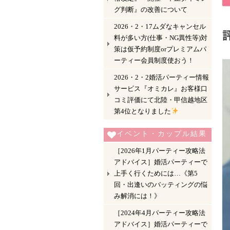
グ判断』の改善について
2026・2・17ムダなキャンセル
料が多い方(仕事・NG異性等)対
策は仮予約制度orプレミアムパ
ーティー会員制度使おう！
2026・2・2婚活パーティー情報
サービス『オミカレ』お客様口
コミ評価にて北陸・甲信越地区
第4位となりました
イベント・カップル結果
［2026年1月パーティー攻略法
アドバイス］婚活パーティーで
上手く行くためには…《第5
回・出逢いのバッティングの悩
み解消には！》
［2024年4月パーティー攻略法
アドバイス］婚活パーティーで