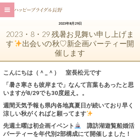
2023年8月29日
2023・8・29 残暑お見舞い申し上げま
す
出会いの秋♡新企画パーティー開
催します
こんにちは（＾_＾） 室長松元です
「暑さ寒さも彼岸まで」なんて言葉もあったと思
いますが8/29でも30度超え。。
週間天気予報も県内各地真夏日が続いており早く
涼しい秋がくればと願ってます
先週土曜は初企画イベント
諏訪湖遊覧船婚活
パーティーを年代別2部構成にて開催しました！