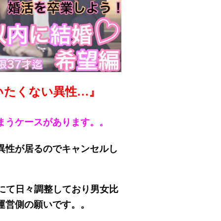
いたくない異性…』
まうケースがあります。。
異性が居るのでキャンセルし
にて日々調整しており男女比
運営側の願いです。。