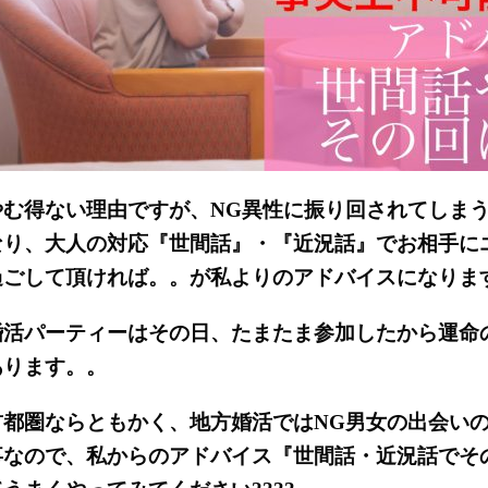
やむ得ない理由ですが、NG異性に振り回されてしま
なり、大人の対応『世間話』・『近況話』でお相手に
過ごして頂ければ。。が私よりのアドバイスになりま
婚活パーティーはその日、たまたま参加したから運命
あります。。
首都圏ならともかく、地方婚活ではNG男女の出会い
事なので、私からのアドバイス『世間話・近況話でそ