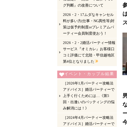
グ判断』の改善について
2026・2・17ムダなキャンセル
料が多い方(仕事・NG異性等)対
策は仮予約制度orプレミアムパ
ーティー会員制度使おう！
2026・2・2婚活パーティー情報
サービス『オミカレ』お客様口
コミ評価にて北陸・甲信越地区
第4位となりました
イベント・カップル結果
［2026年1月パーティー攻略法
アドバイス］婚活パーティーで
上手く行くためには…《第5
回・出逢いのバッティングの悩
み解消には！》
［2024年4月パーティー攻略法
アドバイス］婚活パーティーで