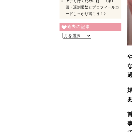
上手く行くためには…《第1
回・遅刻厳禁とプロフィールカ
ードしっかり書こう！》
過去の記事
過
去
の
記
事