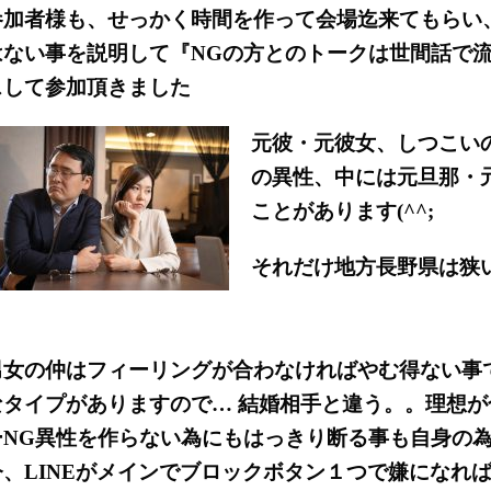
参加者様も、せっかく時間を作って会場迄来てもらい
はない事を説明して『NGの方とのトークは世間話で
スして参加頂きました
元彼・元彼女、しつこいの
の異性、中には元旦那・
ことがあります(^^;
それだけ地方長野県は狭
男女の仲はフィーリングが合わなければやむ得ない事
なタイプがありますので… 結婚相手と違う。。理想が
ーNG異性を作らない為にもはっきり断る事も自身の
今、LINEがメインでブロックボタン１つで嫌になれ