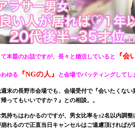
『会
さて本題のお話ですが、長々と婚活していると
『NGの人』
いわゆる
と会場でバッティングしてし
先週末の長野市会場でも、会場受付で『会いたくない
て帰ってもいいですか？』との相談。。
お気持ちはわかるのですが、男女比率を±2名以内調整
が崩れるので正直当日キャンセルはご遠慮頂ければが