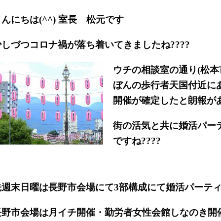
こんにちは
(^^) 室長 松元です
少しづつコロナ禍が落ち着いてきましたね????
ウチの相談室の通り(松本
ぼんの歩行者天国付近に
開催が確定したと朗報が
街の活気と共に婚活パー
ですね????
先週末日曜は長野市会場にて3部構成にて婚活パーテ
長野市会場は月イチ開催・勤労者女性会館しなのき開