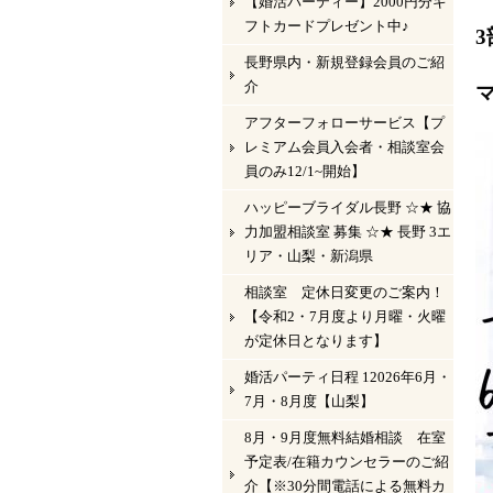
【婚活パーティー】2000円分ギ
フトカードプレゼント中♪
長野県内・新規登録会員のご紹
介
アフターフォローサービス【プ
レミアム会員入会者・相談室会
員のみ12/1~開始】
ハッピーブライダル長野 ☆★ 協
力加盟相談室 募集 ☆★ 長野 3エ
リア・山梨・新潟県
相談室 定休日変更のご案内！
【令和2・7月度より月曜・火曜
が定休日となります】
婚活パーティ日程 12026年6月・
7月・8月度【山梨】
8月・9月度無料結婚相談 在室
予定表/在籍カウンセラーのご紹
介【※30分間電話による無料カ