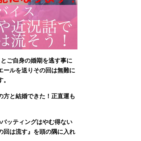
うとご自身の婚期を逃す事に
エールを送りその回は無難に
す。
の方と結婚できた！正直運も
のバッティングはやむ得ない
の回は流す』を頭の隅に入れ