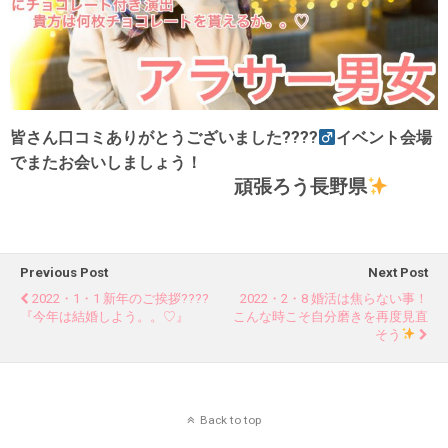
皆さん口コミありがとうございました????‍
イベント会場
でまたお会いしましょう！
頑張ろう長野県
Previous Post
Next Post
2022・1・1 新年のご挨拶????
2022・2・8 婚活は焦らない事！
『今年は結婚しよう。。♡』
こんな時こそ自分磨きを再度見直
そう
Back to top