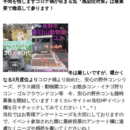
手間を惜しまずコロナ禍が収まる迄『感染症対策』は最重
要で徹底して参ります！
冬は厳しいですが、暖かく
なる3月度位より
コロナ禍より始めた、安心の野外コンシリ
ーズ、テラス婚活・動物園コン・お散歩コン・イチゴ狩り
コン・ゴルフラウンドコン等 今、安心の野外コンも随時
募集を開始しています！
オミカレサイトor当社HPイベント
欄を日々チェックしてみてください（＾_＾）
当社ではお客様アンケートニーズを大切にしておりますの
で、イベント参加された際に最終投票のアンケート欄に遠
慮なくニーズや感想を書いてくださいね！