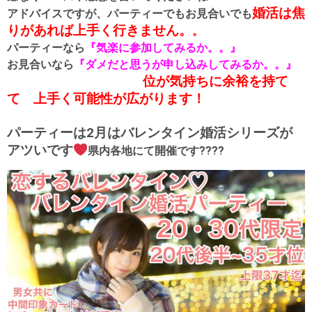
婚活は
焦
アドバイスですが、パーティーでもお見合いでも
りがあれば上手く行きません。
。
パーティーなら
『気楽に参加してみるか。。』
お見合いなら
『ダメだと思うが申し込みしてみるか。。』
位が気持ちに余裕を持て
て 上手く可能性が広がります！
パーティーは2月はバレンタイン婚活シリーズが
アツいです
県内各地にて開催です????