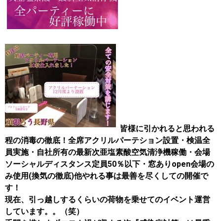
皆様に引かれると思われる
程の消毒の徹底！
全席アクリルパーテション設置・検温全
員実施・自社所有の最新次亜塩素酸空気清浄機稼働・会場
ソーシャルディスタンス定員50％以下・窓ありopen会場の
み使用(換気の徹底)他
やれる事は最善を尽くしての開催で
す！
現在、引っ越しするくらいの荷物を乗せてのイベント運営
しています。。（笑）