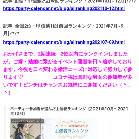
記事:北陸・甲信越2位
[今回ランキング・2021年10月~12月]????
https://party-calendar.net/blog/allranking202110-12.html
記事: 全国2位・甲信越1位[前回ランキング・2021年7月~9
月]????
https://party-calendar.net/blog/allranking202107-09.html
おかげさまで、2期連続 2位以内にランクインしました
が、ご縁・結婚に繋がるイベント運営を日々追求しており
ます。今後も日々変わる婚活ニーズに対応して努力して参
ります♡
コロナ禍は真剣な男女の参加者が多
いです！ピンチはチャンスお気軽にご参加ください（＾_
＾）