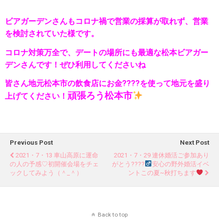
ビアガーデンさんもコロナ禍で営業の採算が取れず、営業
を検討されていた様です。
コロナ対策万全で、デートの場所にも最適な松本ビアガー
デンさんです！ぜひ利用してくださいね
皆さん地元松本市の飲食店にお金????を使って地元を盛り
頑張ろう松本市
上げてください！
Previous Post
Next Post
2021・7・13 車山高原に運命
2021・7・29 連休婚活ご参加あり
の人の予感♡初開催会場をチェ
がとう????‍
安心の野外婚活イベ
ックしてみよう（＾_＾）
ントこの夏~秋打ちます
Back to top