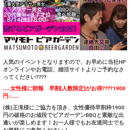
人気のイベントとなりますので、お早めに当社HP
オンラインやお電話、婚活サイトよりご予約なさ
ってください????
……女性様に朗報 早割[人数限定]がお得????1900
円♪……
(株)王滝様にご協力を頂き、女性優待早割枠1900
円の破格のお値段でビアガーデンBBQと素敵な出
逢いが楽しめます！お一人様でもお友達同士でも