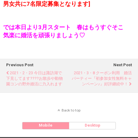
男女共に7名限定募集となります]
では本日より3月スタート 春はもうすぐそこ
気楽に婚活を頑張りましょう♡
Previous Post
Next Post
2021・2・23 今日は諏訪湖で
2021・3・8 クーポン利用 婚活
下見してます????お散歩や動物
パーティー『初参加女性無料キャ
園コンの野外婚活に力入れます
ンペーン♪』好評継続中！
Back to top
Mobile
Desktop