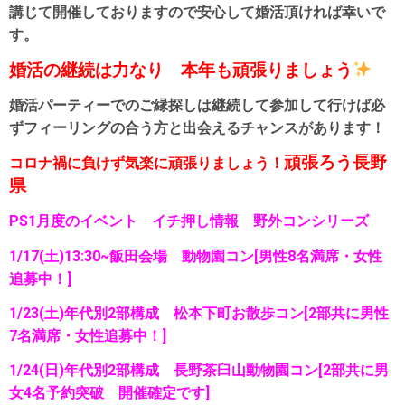
講じて開催しておりますので安心して婚活頂ければ幸いで
す。
婚活の継続は力なり
本年も頑張りましょう
婚活パーティーでのご縁探しは継続して参加して行けば必
ずフィーリングの合う方と出会えるチャンスがあります！
頑張ろう長野
コロナ禍に負けず気楽に頑張りましょう！
県
PS1月度のイベント イチ押し情報 野外コンシリーズ
1/17(土)13:30~飯田会場 動物園コン[男性8名満席・女性
追募中！]
1/23(土)年代別2部構成 松本下町お散歩コン[2部共に男性
7名満席・女性追募中！]
1/24(日)年代別2部構成 長野茶臼山動物園コン[2部共に男
女4名予約突破 開催確定です]