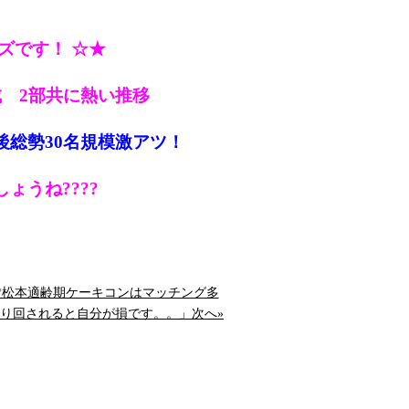
ズです！ ☆★
成 2部共に熱い推移
午後総勢30名規模激アツ！
しょう
ね????
た♡松本適齢期ケーキコンはマッチング多
に振り回されると自分が損です。。」次へ»