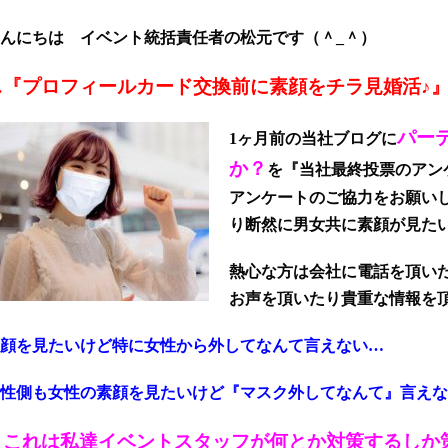
んにちは イベント統括責任者の松元です（＾_＾）
…『プロフィールカード交換前に素顔をチラ見婚活♪』
パー
1ヶ月前の当社ブログに
か？
を『当社最終投票のアン
アンケートのご協力をお願い
り断然に男女共に素顔が見た
熱心な方は会社に電話を頂い
お声を頂いたり貴重な情報を
素顔を見たいけど特に女性から外してなんて言えない…
性側も女性の素顔を見たいけど『マスク外してなんて』言えな
これは私達イベントスタッフが何とか対策するしか