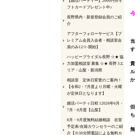
【婚活パーティー】2000円分ギ
フトカードプレゼント中♪
長野県内・新規登録会員のご紹
介
アフターフォローサービス【プ
レミアム会員入会者・相談室会
当
員のみ12/1~開始】
す
ハッピーブライダル長野 ☆★ 協
貴
力加盟相談室 募集 ☆★ 長野 3エ
リア・山梨・新潟県
ル
か
相談室 定休日変更のご案内！
【令和2・7月度より月曜・火曜
が定休日となります】
婚活パーティ日程 12026年6月・
但
7月・8月度【山梨】
ち
8月・9月度無料結婚相談 在室
予定表/在籍カウンセラーのご紹
無
介【※30分間電話による無料カ