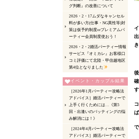
グ判断』の改善について
2026・2・17ムダなキャンセル
料が多い方(仕事・NG異性等)対
イ
策は仮予約制度orプレミアムパ
出
ーティー会員制度使おう！
き
2026・2・2婚活パーティー情報
サービス『オミカレ』お客様口
コミ評価にて北陸・甲信越地区
第4位となりました
後
イベント・カップル結果
確
す
［2026年1月パーティー攻略法
アドバイス］婚活パーティーで
コ
上手く行くためには…《第5
回・出逢いのバッティングの悩
ば
み解消には！》
で
［2024年4月パーティー攻略法
アドバイス］婚活パーティーで