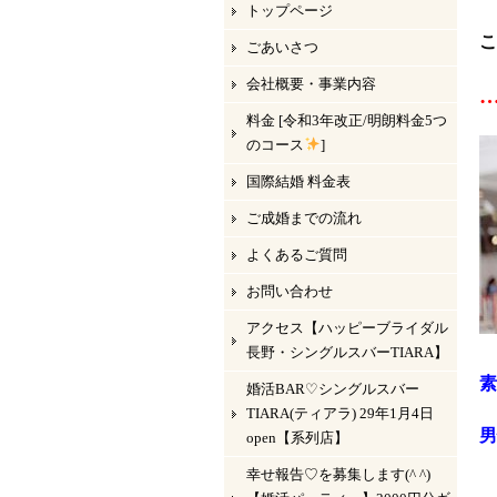
トップページ
こ
ごあいさつ
会社概要・事業内容
料金 [令和3年改正/明朗料金5つ
のコース
]
国際結婚 料金表
ご成婚までの流れ
よくあるご質問
お問い合わせ
アクセス【ハッピーブライダル
長野・シングルスバーTIARA】
婚活BAR♡シングルスバー
TIARA(ティアラ) 29年1月4日
男
open【系列店】
幸せ報告♡を募集します(^ ^)