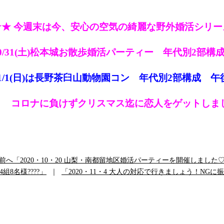
☆★ 今週末は今、安心の空気の綺麗な野外婚活シリー
10/31(土)松本城お散歩婚活パーティー 年代別2部構
11/1(日)は長野茶臼山動物園コン 年代別2部構成 
コロナに負けずクリスマス迄に恋人をゲットしま
«前へ「2020・10・20 山梨・南都留地区婚活パーティーを開催しまし
4組8名様????」
｜
「2020・11・4 大人の対応で行きましょう！NG