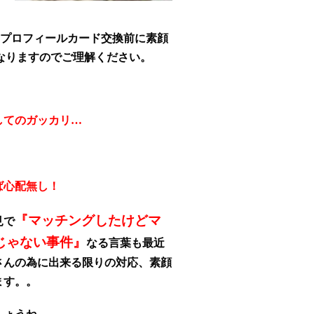
プロフィールカード交換前に素顔
なりますのでご理解ください
。
してのガッカリ…
ば心配無し！
『マッチングしたけどマ
見で
じゃない事件』
なる言葉も最近
さんの為に出来る限りの対応、素顔
ます。。