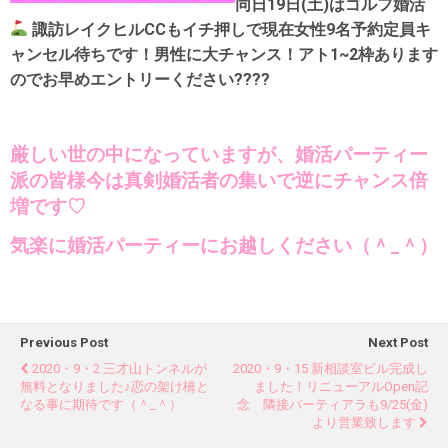
同日19日(土)はゴルフ婚活
諏訪レイクヒルCCもイチ押しで現在女性9名予約定員キ
ャンセル待ちです！男性に大チャンス！アト1~2枠あります
のでお早めエントリーください????
厳しい世の中になっていますが、婚活パーティー
派の皆様今は真剣婚活者の集いで逆にチャンス倍
増です♡
気楽に婚活パーティーにお越しください（＾_＾）
Previous Post
Next Post
2020・9・2 三才山トンネルが
2020・9・15 新相談室ビル完成し
無料となりました♪恋の架け橋と
ました！リニューアルopen記
なる事に期待です（＾_＾）
念 隣接バーティアラも9/25(金)
より営業致します