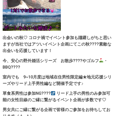
出会いの秋♡
コロナ禍でイベント参加も躊躇しがちと思い
ますが当社ではアツいイベント企画にてこの秋????
素敵な
出会いを応援しています！
今、安心の野外婚活シリーズ お散歩
????
やゴルフ
・
BBQ????
室内でも 9~10月度は地域在住男性限定編★地元応援シリ
ーズやリード上手男性編など開催予定です♪
草食系男性は参加NG????‍
リード上手の男性のみ参加可
能の女性目線のご縁に繋がるイベント企画が多数です♡
男女共にご縁に繋がる企画で皆様のご参加をお待ちしてお