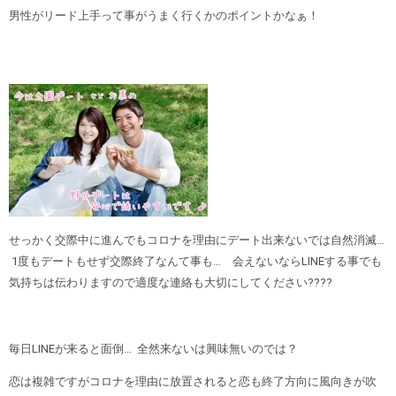
男性がリード上手って事がうまく行くかのポイントかなぁ！
せっかく交際中に進んでもコロナを理由にデート出来ないでは自然消滅…
1度もデートもせず交際終了なんて事も… 会えないならLINEする事でも
気持ちは伝わりますので適度な連絡も大切にしてください????
毎日LINEが来ると面倒… 全然来ないは興味無いのでは？
恋は複雑ですがコロナを理由に放置されると恋も終了方向に風向きが吹