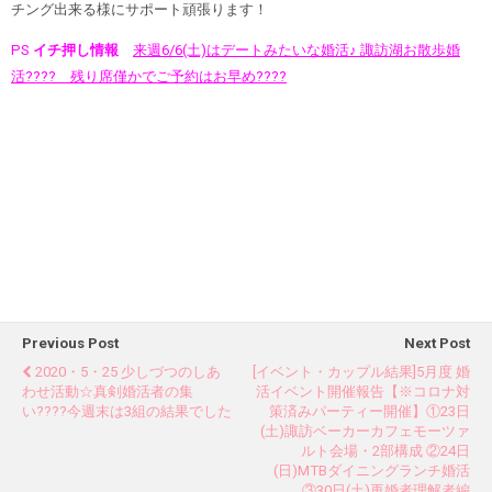
チング出来る様にサポート頑張ります！
PS
イチ押し情報
来週6/6(土)はデートみたいな婚活♪ 諏訪湖お散歩婚
活???? 残り席僅かでご予約はお早め????
Previous Post
Next Post
2020・5・25 少しづつのしあ
[イベント・カップル結果]5月度 婚
わせ活動☆真剣婚活者の集
活イベント開催報告【※コロナ対
い????今週末は3組の結果でした
策済みパーティー開催】①23日
(土)諏訪ベーカーカフェモーツァ
ルト会場・2部構成 ②24日
(日)MTBダイニングランチ婚活
③30日(土)再婚者理解者編