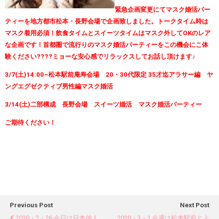
緊急企画変更にてマスク婚活パー
ティーを地方都市松本・長野会場で企画致しました。
トークタイム時は
マスク着用必須！飲食タイムとスイーツタイムはマスク外してOKのレア
な企画です！
首都圏で流行りのマスク婚活パーティーをこの機会にこ体
験ください????
ミョーな安心感でリラックスしてお話し頂けます♪
3/7(土)14:00~松本駅前庵寿会場 20・30代限定 35才迄アラサー編 ヤ
ングエグゼクティブ男性編マスク婚活
3/14(土)二部構成 長野会場 スイーツ婚活 マスク婚活パーティー
ご期待ください！
Previous Post
Next Post
2020・2・26 今日は日本仲人
2020・3・1 今週は松本駅前と上