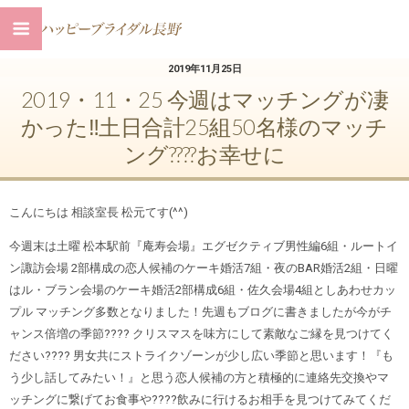
2019年11月25日
2019・11・25 今週はマッチングが凄
かった‼︎土日合計25組50名様のマッチ
ング????お幸せに
こんにちは 相談室長 松元てす(^^)
今週末は土曜 松本駅前『庵寿会場』エグゼクティブ男性編6組・ルートイ
ン諏訪会場 2部構成の恋人候補のケーキ婚活7組・夜のBAR婚活2組・日曜
はル・ブラン会場のケーキ婚活2部構成6組・佐久会場4組としあわせカッ
プル マッチング多数となりました！先週もブログに書きましたが今がチ
ャンス倍増の季節???? クリスマスを味方にして素敵なご縁を見つけてく
ださい???? 男女共にストライクゾーンが少し広い季節と思います！『も
う少し話してみたい！』と思う恋人候補の方と積極的に連絡先交換やマ
ッチングに繋げてお食事や????飲みに行けるお相手を見つけてみてくだ