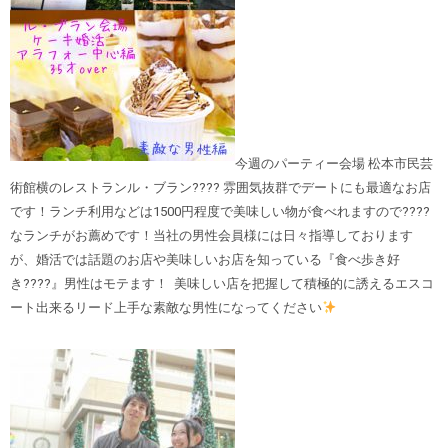
今週のパーティー会場 松本市民芸
術館横のレストランル・ブラン???? 雰囲気抜群でデートにも最適なお店
です！ランチ利用などは1500円程度で美味しい物が食べれますので????
なランチがお薦めです！当社の男性会員様には日々指導しております
が、婚活では話題のお店や美味しいお店を知っている『食べ歩き好
き????』男性はモテます！ 美味しい店を把握して積極的に誘えるエスコ
ート出来るリード上手な素敵な男性になってください