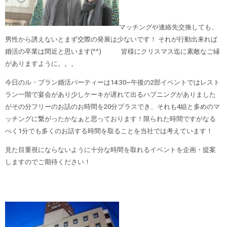
マッチングや連絡先交換しても、
男性から誘えないとまず交際の発展は少ないです！ それが行動出来れば
婚活の卒業は間近と思います(^^) 皆様にクリスマス迄に素敵なご縁
がありますように。。。
今日のル・ブラン婚活パーティーは14:30~午後の2部イベントではレスト
ラン一階で宴会があり少しケーキが遅れて出るハプニングがありました
がその分フリーのお話のお時間を20分プラスでき、それも4組と多めのマ
ッチングに繋がったかなぁと思っております！限られた時間ですがなる
べく1分でも多くのお話する時間を取ることを当社では考えています！
見た目重視にならないように十分な時間を取れるイベントを企画・提案
しますのでご期待ください！