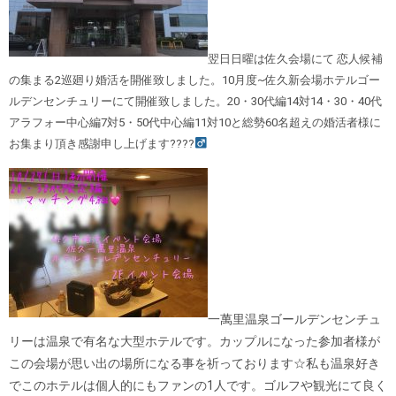
翌日日曜は佐久会場にて 恋人候補
の集まる2巡廻り婚活を開催致しました。10月度~佐久新会場ホテルゴー
ルデンセンチュリーにて開催致しました。20・30代編14対14・30・40代
アラフォー中心編7対5・50代中心編11対10と総勢60名超えの婚活者様に
お集まり頂き感謝申し上げます????‍
一萬里温泉ゴールデンセンチュ
リーは温泉で有名な大型ホテルです。カップルになった参加者様が
この会場が思い出の場所になる事を祈っております☆私も温泉好き
でこのホテルは個人的にもファンの1人です。ゴルフや観光にて良く