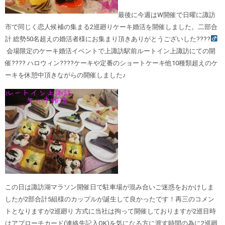
最後に今週はW開催で日曜に諏訪
市で同じく恋人候補の集まる2巡廻りケーキ婚活を開催しました。二部合
計 総勢50名超えの婚活者様にお集まり頂きありがとうございした????‍
会場限定のケーキ婚活イベントで上諏訪駅前ルートイン上諏訪にての開
催???? ハロウィン????ケーキや定番のショートケーキ他10種類超えのケ
ーキを休憩中頂きながらの開催しました♪
この日は諏訪湖マラソン開催日で駐車場が混み合いご迷惑をおかけしま
したが2部合計5組様のカップルが誕生して良かったです！再三のコメン
トとなりますが2巡廻り 方式に当社は拘って開催しておりますが2巡目時
はアプローチカード(連絡先記入OK)を気になる方に渡す時間の為に2巡廻