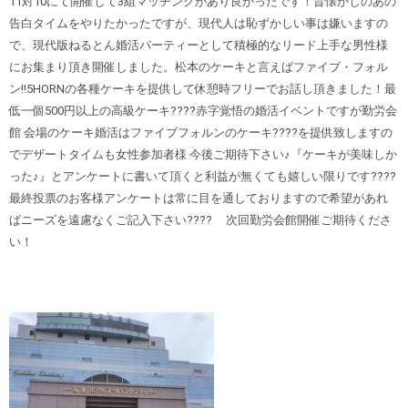
11対10にて開催して3組マッチングがあり良かったです！昔懐かしのあの
告白タイムをやりたかったですが、現代人は恥ずかしい事は嫌いますの
で、現代版ねるとん婚活パーティーとして積極的なリード上手な男性様
にお集まり頂き開催しました。松本のケーキと言えばファイブ・フォル
ン‼︎5HORNの各種ケーキを提供して休憩時フリーでお話し頂きました！最
低一個500円以上の高級ケーキ????赤字覚悟の婚活イベントですが勤労会
館 会場のケーキ婚活はファイブフォルンのケーキ????を提供致しますの
でデザートタイムも女性参加者様 今後ご期待下さい♪『ケーキが美味しか
った♪』とアンケートに書いて頂くと利益が無くても嬉しい限りです????
最終投票のお客様アンケートは常に目を通しておりますので希望があれ
ばニーズを遠慮なくご記入下さい???? 次回勤労会館開催ご期待くださ
い！