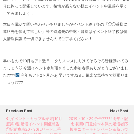
りに拘って開催しています。後悔が残らない様にイベント中最善を尽く
してみましょう！
本日も電話で問い合わせがありましたがイベント終了後の『◯◯番様に
連絡先を伝えて欲しい』等の連絡先の中継・斡旋はイベント終了後は個
人情報保護で一切できませんのでご了承ください！
早いもので10月もアト数日… クリスマスに向けてそろそろ皆様動いてみ
ましょう♡ 今週イベント参加頂きました参加者様ありがとうございまし
た????‍
今年もアト2ヶ月かぁ 早いですねぇ… 気楽な気持ちで頑張りま
しょう????
Previous Post
Next Post
[イベント・カップル結果]10月
2019・10・29 予告????4周年・記
度第3週 婚活イベント開催報告
念 初回0円登録☆本気の婚活者応
①駅前庵寿20・30代リード上手
援モニターキャンペーン＆新カウ