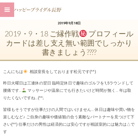
2019年9月18日
2019・9・18 ご縁作戦
プロフィール
カードは差し支え無い範囲でしっかり
書きましょう????
こんにちは
相談室長をしております松元です(^^)
昨日火曜日は三連休の翌日 臨時定休日で趣味のゴルフを1,5ラウンドして
腰痛です…
マッサージや温泉にでも行きたいけど時間が無く… 年は取
りたくないですね…(^^;
皆様もそうですが仕事だけの人間ではいけません… 休日は趣味や買い物を
楽しむなど♪ ご自身の趣味や価値観の合う素敵なパートナーを見つけて下
さい(^^) 仕事だけの男性は経済的には安心ですが相談室的には魅力は△で
す