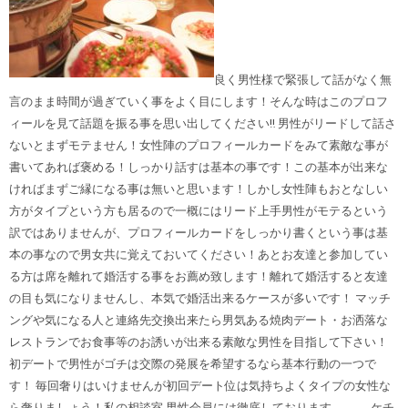
良く男性様で緊張して話がなく無
言のまま時間が過ぎていく事をよく目にします！そんな時はこのプロフ
ィールを見て話題を振る事を思い出してください‼︎ 男性がリードして話さ
ないとまずモテません！女性陣のプロフィールカードをみて素敵な事が
書いてあれば褒める！しっかり話すは基本の事です！この基本が出来な
ければまずご縁になる事は無いと思います！しかし女性陣もおとなしい
方がタイプという方も居るので一概にはリード上手男性がモテるという
訳ではありませんが、プロフィールカードをしっかり書くという事は基
本の事なので男女共に覚えておいてください！あとお友達と参加してい
る方は席を離れて婚活する事をお薦め致します！離れて婚活すると友達
の目も気になりませんし、本気で婚活出来るケースが多いです！ マッチ
ングや気になる人と連絡先交換出来たら男気ある焼肉デート・お洒落な
レストランでお食事等のお誘いが出来る素敵な男性を目指して下さい！
初デートで男性がゴチは交際の発展を希望するなら基本行動の一つで
す！ 毎回奢りはいけませんが初回デート位は気持ちよくタイプの女性な
ら奢りましょう！私の相談室 男性会員には徹底しております。 ケチ