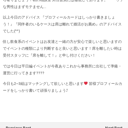
な男性はまずモテません…
以上今日のアドバイス 『プロフィールカードはしっかり書きましょ
う！』『同伴者のいるケースは席は離れて婚活がお薦め』のアドバイス
でした(^^)
但し飲食系のイベントはお友達と一緒の方が安心で楽しいと思いますの
でイベントの種類により判断すると良いと思います！席を離したい時は
受付スタッフに『席を離して！』と申し付けください！
では今日は平日編イベントが今夜ありこれから事務所に出社して準備・
運営に行ってきます????
今日も2~3組はマッチングして欲しいと思います
皆様プロフィールカ
ードをしっかり書いて頑張りましょう⤴︎
Previous Post
Next Post