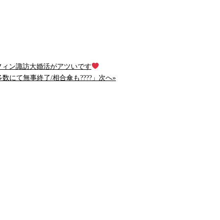
ベルフィン諏訪大婚活がアツいです
数にて無事終了/相合傘も????」次へ»