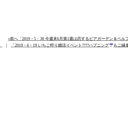
«前へ「2019・5・30 今週末6月第1週は恋するビアガーデン＆
」
｜
「2019・6・19 いちご狩り婚活イベント????ハプニング
もご縁多