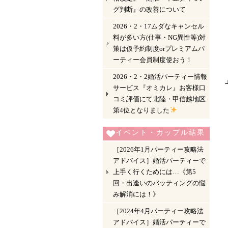
グ判断』の改善について
2026・2・17ムダなキャンセル
料が多い方(仕事・NG異性等)対
策は仮予約制度orプレミアムパ
ーティー会員制度使おう！
2026・2・2婚活パーティー情報
サービス『オミカレ』お客様口
コミ評価にて北陸・甲信越地区
第4位となりました
イベント・カップル結果
［2026年1月パーティー攻略法
アドバイス］婚活パーティーで
上手く行くためには…《第5
回・出逢いのバッティングの悩
み解消には！》
［2024年4月パーティー攻略法
アドバイス］婚活パーティーで