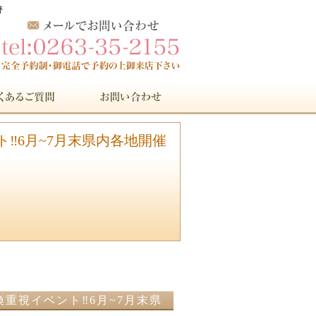
野
ト‼︎6月~7月末県内各地開催
換重視イベント‼︎6月~7月末県