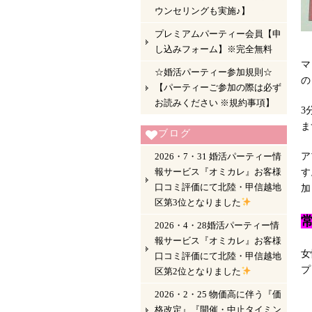
ウンセリングも実施♪】
プレミアムパーティー会員【申
し込みフォーム】※完全無料
マ
☆婚活パーティー参加規則☆
の
【パーティーご参加の際は必ず
お読みください ※規約事項】
3
ま
ブログ
2026・7・31 婚活パーティー情
ア
報サービス『オミカレ』お客様
す
口コミ評価にて北陸・甲信越地
加
区第3位となりました
2026・4・28婚活パーティー情
報サービス『オミカレ』お客様
女
口コミ評価にて北陸・甲信越地
プ
区第2位となりました
2026・2・25 物価高に伴う『価
格改定』『開催・中止タイミン