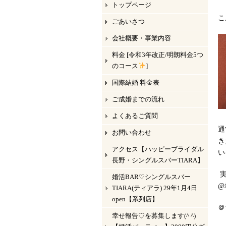
トップページ
こ
ごあいさつ
会社概要・事業内容
料金 [令和3年改正/明朗料金5つ
のコース
]
国際結婚 料金表
ご成婚までの流れ
よくあるご質問
通
お問い合わせ
き
アクセス【ハッピーブライダル
い
長野・シングルスバーTIARA】
実
婚活BAR♡シングルスバー
@
TIARA(ティアラ) 29年1月4日
open【系列店】
＠
幸せ報告♡を募集します(^ ^)