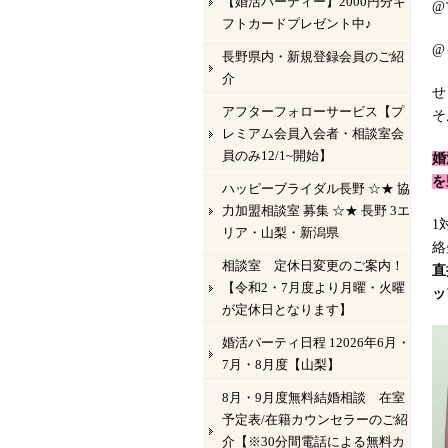
【婚活パーティー】2000円分ギ
@
フトカードプレゼント中♪
@
長野県内・新規登録会員のご紹
介
せ
アフターフォローサービス【プ
そ
レミアム会員入会者・相談室会
員のみ12/1~開始】
婚
を
ハッピーブライダル長野 ☆★ 協
力加盟相談室 募集 ☆★ 長野 3エ
1
リア・山梨・新潟県
絡
相談室 定休日変更のご案内！
直
【令和2・7月度より月曜・火曜
ッ
が定休日となります】
婚活パーティ日程 12026年6月・
7月・8月度【山梨】
8月・9月度無料結婚相談 在室
予定表/在籍カウンセラーのご紹
介【※30分間電話による無料カ