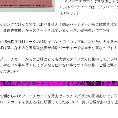
・アプローチカードは何枚渡してもO
(このパーティーでは、アプロー
りOKです）
ッチングだけが全てではありません！婚活パーティーからご結婚されて
『連絡先交換』からスタートされているケースが結構多いです(^^)
分・5分程度1対1トークの婚活イベントで『カップルになりたい人を選
ずは気になる方と連絡先交換が婚活パーティーでは重要な事なのです！
プローチカードからのご縁はとても大切でタイプの方に集中してアプロ
。やるべき事を尽くしてダメなら仕方ない事です！年代別・ご縁に繋が
ください(^^)
常識崩しのアプローチカードメインの特別企画をお見逃し
性側からのアプローチカードを貰えばマッチング以上の価値ありです♡
ローチカードを貰える様に頑張ってください(^^) 良いご縁がありますよう