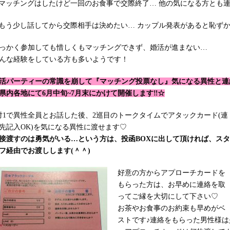
マッチングはしたけど一回のお食事で交際終了… 他の気になる方とも
もう少し話してから交際相手は決めたい… カップル発表があると恥ずかしく
っかく参加しても惜しくもマッチングできず、婚活が進まない…
んな経験をしている方も多いようです！
活パーティーの常識を崩して『マッチング投票なし』気になる異性と連
県内各地にて6月中旬~7月末にかけて開催します‼︎☆
対1で異性全員とお話した後、2巡目のトークタイムでアタックカード(連
先記入OK)を気になる異性に渡せます♡
接渡すのは勇気がいる…という方は、投函BOXに出して頂ければ、スタ
フ経由でお渡しします(＾＾)
好意の方からアプローチカードを
もらった方は、お早めに連絡を取
ってご縁を大切にして下さい♡
お茶やお食事のお約束も早めがベ
ストです♪連絡をもらった男性様