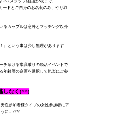
K (スタッフ経由は2枚まで)
チカードとご自身のお名刺のみ、やり取
いるカップルは意外とマッチング以外
べ！』という事は少し無理があります…
ーチ頂ける常識破りの婚活イベントで
る年齢層の企画を選択して気楽にご参
なく(^^)
 男性参加者様タイプの女性参加者にア
に…????