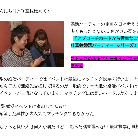
んにちは(^^) 室長松元てす
婚活パーティーの企画を日々考え
多くもったえない… 何か良い案を
『アプローチカードから素敵なご
り真剣婚活パーティー シリーズ‼
ストレスのあるフリータイム/マ
ません
常の婚活パーティーではイベントの最後にマッチング投票を行います！
たら二人で連絡先交換して帰るのが一般的です☆大抵の婚活イベントは
イベントが主流となっています。マッチングには高いハードルがありま
際 婚活イベントに参加してみると…
希望した異性が大人気でマッチングできなかった…
ちょっと良い人は何人か居たけど… 迷った結果選べない 最終投票は無