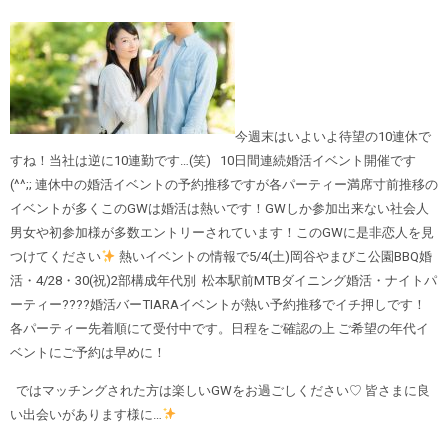
今週末はいよいよ待望の10連休で
すね！当社は逆に10連勤です…(笑) 10日間連続婚活イベント開催です
(^^;; 連休中の婚活イベントの予約推移ですが各パーティー満席寸前推移の
イベントが多くこのGWは婚活は熱いです！GWしか参加出来ない社会人
男女や初参加様が多数エントリーされています！このGWに是非恋人を見
つけてください
熱いイベントの情報で5/4(土)岡谷やまびこ公園BBQ婚
活・4/28・30(祝)2部構成年代別 松本駅前MTBダイニング婚活・ナイトパ
ーティー????婚活バーTIARAイベントが熱い予約推移でイチ押しです！
各パーティー先着順にて受付中です。日程をご確認の上 ご希望の年代イ
ベントにご予約は早めに！
ではマッチングされた方は楽しいGWをお過ごしください♡ 皆さまに良
い出会いがあります様に…