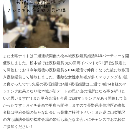
また土曜ナイトは二週連続開催の松本城夜桜鑑賞婚活BARパーティーを開
催致しました。松本城では夜桜鑑賞 光の回廊イベントが21(日)迄 限定に
て開催しており今年最後の夜桜鑑賞をBAR婚活で仲良くなった後に散歩頂
き夜桜鑑賞して解散しました。素敵な女性参加者が多くマッチングも3組
と良かったです♪先週の夜桜婚活は4組♪夜桜婚活は二週で7組14名様のマ
ッチング結果となり松本城が初デートの思い出の場所になる事を祈りた
いと思います(^^) また甲府会場も今週は3組マッチングがあり開催して良
かったです！月イチ企画で甲府も開催しますので長野県南信地区の参加
者様は甲府会場の新たな出会いも是非ご検討下さい！また逆に山梨地区
の方も諏訪会場や松本会場の婚活も新たな出会いにチャンスでお気軽に
ご参加ください！