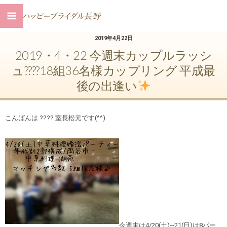
2019年4月22日
2019・4・22 今週末カップルラッシ
ュ????18組36名様カップリング 平成最
後の出逢い
こんばんは
???? 室長松元です(^^)
今週末は4/20(土)~21(日)は8パー