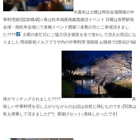
今週末は土曜は岡谷会場開催の中
華料理婚活[2部構成]☆夜は松本城夜桜鑑賞婚活イベント 日曜は長野駅前
会場・南松本会場にて各種イベント開催♡多数の方にご来場頂きまし
た????‍
土曜の多忙日にご協力頂き個室を全て使わして頂きお世話にな
りました 岡谷駅前イルフプラザ内の中華料理 湖苑様 お陰様で2部合計5組
様がマッチングされました????
美
味しい中華料理を召し上がりながらのお話は自然と弾むものです♪[写真は
私も便乗して頂きました(^^) 唐揚げセット♪美味しかったです]