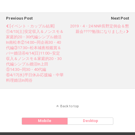
Previous Post
Next Post
[イベント・カップル結果]
2019・4・24 NNR長野定例会＆懇
①4/13(土)安定収入＆ノンスモ＆
親会????勉強になりました♪
家庭的20・30代編シンプル婚活
In南松本②14:00~同企画30・40
代編③17:30~松本城夜桜鑑賞＆
バー婚活④4/14(日)11:00~安定
収入＆ノンスモ＆家庭的20・30
代編シンプル婚活in上田
⑤14:30~同30・40代編
⑥4/17(水)平日休み応援編・中華
料理婚活in岡谷
Back to top
Mobile
Desktop