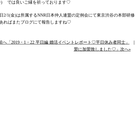
^^) では良いご縁を祈っております♡
日2/1(金)は所属するNNR日本仲人連盟の定例会にて東京渋谷の本部研
あればまたブログにて報告しますね♡
前へ「2019・1・22 平日編 婚活イベントレポート♡平日休み者同士」
盟に加盟致しました♡」次へ»