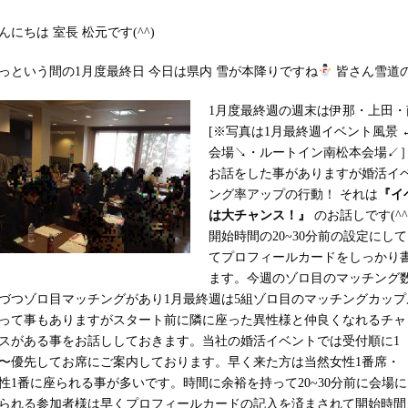
んにちは 室長 松元です(^^)
っという間の1月度最終日 今日は県内 雪が本降りですね
皆さん雪道の
1月度最終週の週末は伊那・上田
[
※写真は1月最終週イベント風景
会場↘︎・ルートイン南松本会場↙
お話をした事がありますが婚活イ
ング率アップの行動！ それは
『イ
は大チャンス！』
のお話しです(^
開始時間の20~30分前の設定に
てプロフィールカードをしっかり
ます。今週のゾロ目のマッチング数
づつゾロ目マッチングがあり1月最終週は5組ゾロ目のマッチングカッ
って事もありますがスタート前に隣に座った異性様と仲良くなれるチャ
スがある事をお話ししておきます。当社の婚活イベントでは受付順に1
〜優先してお席にご案内しております。早く来た方は当然女性1番席・
性1番に座られる事が多いです。時間に余裕を持って20~30分前に会場に
られる参加者様は早くプロフィールカードの記入を済まされて開始時間