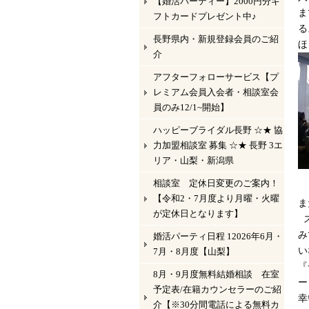
【婚活パーティー】2000円分ギ
ま
フトカードプレゼント中♪
る
長野県内・新規登録会員のご紹
ほ
介
アフターフォローサービス【プ
レミアム会員入会者・相談室会
員のみ12/1~開始】
ハッピーブライダル長野 ☆★ 協
力加盟相談室 募集 ☆★ 長野 3エ
リア・山梨・新潟県
相談室 定休日変更のご案内！
【令和2・7月度より月曜・火曜
ま
が定休日となります】
み
婚活パーティ日程 12026年6月・
い
7月・8月度【山梨】
『
8月・9月度無料結婚相談 在室
ー
予定表/在籍カウンセラーのご紹
幸
介【※30分間電話による無料カ