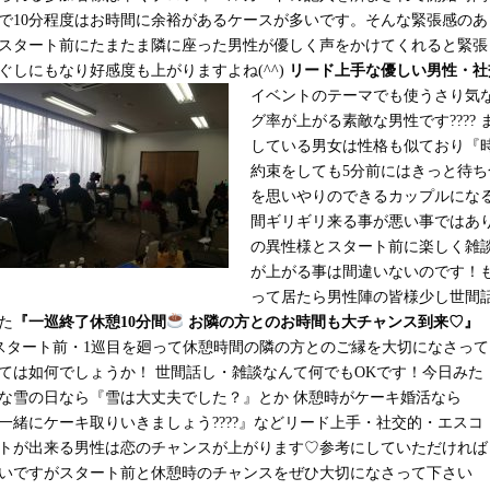
で10分程度はお時間に余裕があるケースが多いです。そんな緊張感のあ
スタート前にたまたま隣に座った男性が優しく声をかけてくれると緊張
ぐしにもなり好感度も上がりますよね(^^)
リード上手な優しい男性・社
イベントのテーマでも使うさり気
グ率が上がる素敵な男性です
????
している男女は性格も似ており『
約束をしても5分前にはきっと待
を思いやりのできるカップルにな
間ギリギリ来る事が悪い事ではあ
の異性様とスタート前に楽しく雑
が上がる事は間違いないのです！
って居たら男性陣の皆様少し世間話
た
『一巡終了休憩10分間
お隣の方とのお時間も大チャンス到来♡』
スタート前・1巡目を廻って休憩時間の隣の方とのご縁を大切になさって
ては如何でしょうか！ 世間話し・雑談なんて何でもOKです！今日みた
な雪の日なら『雪は大丈夫でした？』とか 休憩時がケーキ婚活なら
一緒にケーキ取りいきましょう????
』など
リード上手・社交的・エスコ
トが出来る男性は恋のチャンスが上がります♡参考にしていただければ
いですがスタート前と休憩時のチャンスをぜひ大切になさって下さい