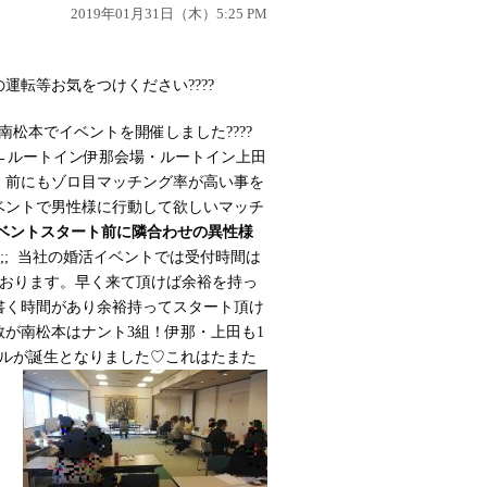
2019年01月31日（木）5:25 PM
運転等お気をつけください????
・南松本でイベントを開催しました
????
 ←ルートイン伊那会場・ルートイン上田
︎］前にもゾロ目マッチング率が高い事を
ベントで男性様に行動して欲しいマッチ
ベントスタート前に隣合わせの異性様
^;; 当社の婚活イベントでは受付時間は
しております。早く来て頂けば余裕を持っ
書く時間があり余裕持ってスタート頂け
が南松本はナント3組！伊那・上田も1
プルが誕生となりました♡
これはたまた