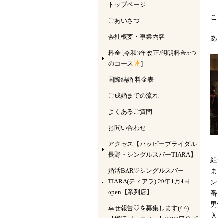
トップページ
こ
ごあいさつ
会社概要・事業内容
あ
料金 [令和3年改正/明朗料金5つ
のコース
]
国際結婚 料金表
ご成婚までの流れ
よくあるご質問
お問い合わせ
アクセス【ハッピーブライダル
長野・シングルスバーTIARA】
組
婚活BAR♡シングルスバー
ま
TIARA(ティアラ) 29年1月4日
ン
open【系列店】
番
男
幸せ報告♡を募集します(^ ^)
入