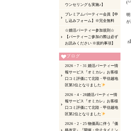
(
ウンセリングも実施♪】
プレミアムパーティー会員【申
明
し込みフォーム】※完全無料
が
☆婚活パーティー参加規則☆
【パーティーご参加の際は必ず
«
お読みください ※規約事項】
ブログ
2026・7・31 婚活パーティー情
報サービス『オミカレ』お客様
口コミ評価にて北陸・甲信越地
区第3位となりました
2026・4・28婚活パーティー情
報サービス『オミカレ』お客様
口コミ評価にて北陸・甲信越地
区第2位となりました
2026・2・25 物価高に伴う『価
格改定』『開催・中止タイミン