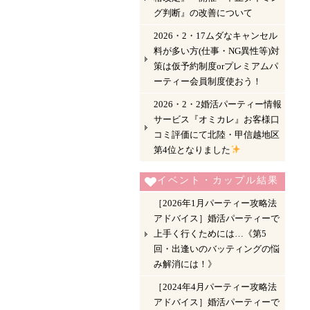
グ判断』の改善について
2026・2・17ムダなキャンセル
料が多い方(仕事・NG異性等)対
策は仮予約制度orプレミアムパ
ーティー会員制度使おう！
2026・2・2婚活パーティー情報
サービス『オミカレ』お客様口
コミ評価にて北陸・甲信越地区
第4位となりました
イベント・カップル結果
［2026年1月パーティー攻略法
アドバイス］婚活パーティーで
上手く行くためには…《第5
回・出逢いのバッティングの悩
み解消には！》
［2024年4月パーティー攻略法
アドバイス］婚活パーティーで