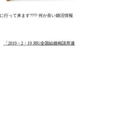
修に行って来ます
????
何か良い婚活情報
｜
「2019・2・19 JBU全国結婚相談所連