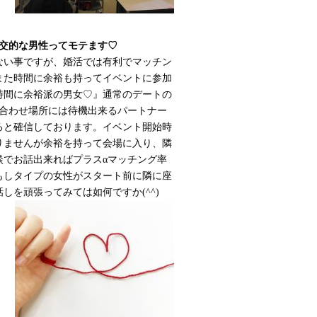
交的な男性ってモテます♡
ない事ですが、婚活では有利でマッチン
また時間に余裕も持ってイベントに参加
時間に余裕派の男女♡』通常のデートの
ち合わせ場所には待機出来るパートナー
ると確信しております。イベント開始時
りませんが余裕を持って会場に入り、隣
談でお話出来ればプラスαマッチング率
もしタイプの女性がスタート前に隣に座
しを頑張ってみては如何ですか(^^)