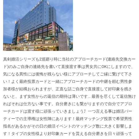
真剣婚活シリーズも2巡廻り時に当社のアプローチカード(連絡先交換カー
ド)のみご自身の連絡先を書いて直接渡す事は男女共にOKにしますので、
気になる異性には後悔が残らない様にアプローチしてご縁に繋げて下さ
い！よく最終投票カードと一緒にアプローチカードの中継を頼む男性参
加者様が結構おられますが、正直な話ご自身で直接渡して好印象を残さ
ないと、まず女性からの返信の期待は薄いです… 最善を尽くして返信無け
ればそれは仕方ない事です。自分磨きにも繋がりますので自分でアプロ
ーチカードは渡す様に頑張っていきましょう⤴︎ 一つ言える事は婚活パー
ティーでの主導権は女性陣にあります！最終マッチング投票で希望男性
指名があるかがその日の婚活イベントのマッチング数に大きく影響しま
す！タイプの女性様より好印象カードを貰える自分磨きを日々頑張って