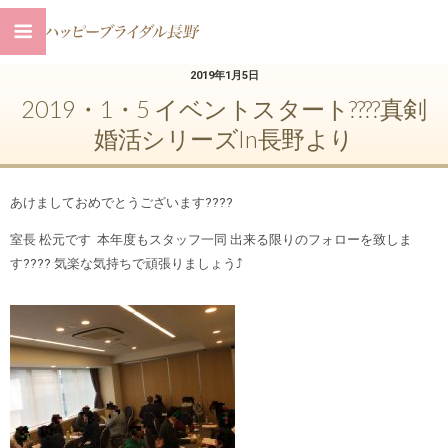
2019年1月5日
2019・1・5 イベントスタート????真剣
婚活シリーズin長野より
あけましておめでとうございます????
室長 松元です 本年度もスタッフ一同 出来る限りのフォローを致しま
す???? 気楽な気持ちで頑張りましょう⤴︎