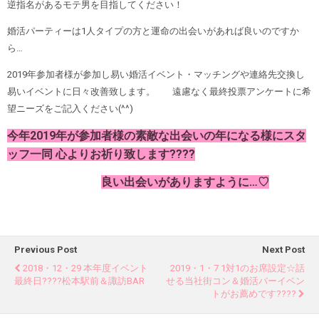
逆指名があるモテ男を目指してください！
婚活パーティーは1人タイプの方と運命の出会いがあれば良いのですか
ら…
2019年参加者様が参加し易い婚活イベント・マッチングや連絡先交換し
易いイベントに日々改善致します。 遠慮なく最終投票アンケートに希
望ニーズをご記入ください(^^)
今年2019年が参加者様の素敵な出会いの年になる様にスタ
ッフ一同 心よりお祈り致します????
良い出会いがありますように…♡
Previous Post
Next Post
2018・12・29 本年度イベント
2019・1・7 1対1のお席設定☆話
最終日????松本駅前＆諏訪BAR
せる当社街コン＆婚活バーイベン
トがお薦めです????