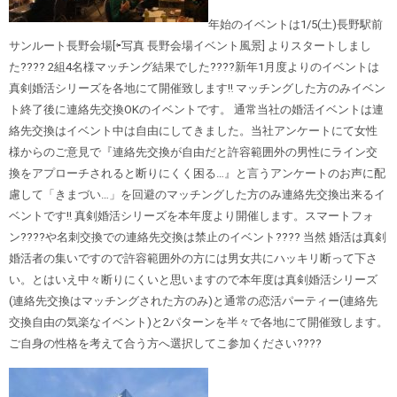
年始のイベントは1/5(土)長野駅前
サンルート長野会場[⇦写真 長野会場イベント風景] よりスタートしまし
た???? 2組4名様マッチング結果でした????新年1月度よりのイベントは
真剣婚活シリーズを各地にて開催致します‼︎ マッチングした方のみイベン
ト終了後に連絡先交換OKのイベントです。 通常当社の婚活イベントは連
絡先交換はイベント中は自由にしてきました。当社アンケートにて女性
様からのご意見で『連絡先交換が自由だと許容範囲外の男性にライン交
換をアプローチされると断りにくく困る…』と言うアンケートのお声に配
慮して「きまづい…」を回避のマッチングした方のみ連絡先交換出来るイ
ベントです‼︎ 真剣婚活シリーズを本年度より開催します。スマートフォ
ン????や名刺交換での連絡先交換は禁止のイベント????
当然 婚活は真剣
婚活者の集いですので許容範囲外の方には男女共にハッキリ断って下さ
い。とはいえ中々断りにくいと思いますので本年度は真剣婚活シリーズ
(連絡先交換はマッチングされた方のみ)と通常の恋活パーティー(連絡先
交換自由の気楽なイベント)と2パターンを半々で各地にて開催致します。
ご自身の性格を考えて合う方へ選択してこ参加ください????