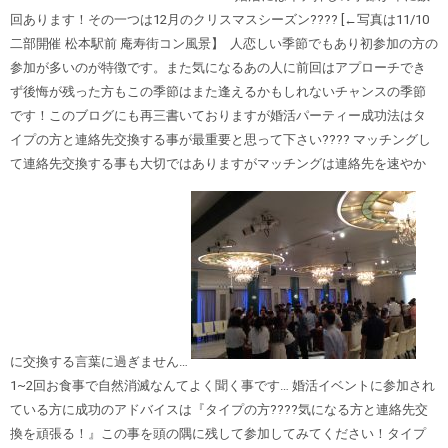
回あります
！
その一つは12月のクリスマスシーズン???? [←写真は11/10
二部開催 松本駅前 庵寿街コン風景】 人恋しい季節でもあり初参加の方の
参加が多いのが特徴です。また気になるあの人に前回はアプローチでき
ず後悔が残った方もこの季節はまた逢えるかもしれないチャンスの季節
です！このブログにも再三書いておりますが婚活パーティー成功法はタ
イプの方と連絡先交換する事が最重要と思って下さい???? マッチングし
て連絡先交換する事も大切ではありますがマッチングは連絡先を速やか
に交換する言葉に過ぎません…
1~2回お食事で自然消滅なんてよく聞く事です… 婚活イベントに参加され
ている方に成功のアドバイスは『タイプの方????気になる方と連絡先交
換を頑張る！
』この事を頭の隅に残して参加してみてください！タイプ