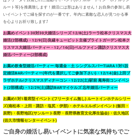
ルート等)を推薦致します！婚活には形はありません！お自身の参加し易
いイベントでご縁を探すのが一番です。年内に素敵な恋人が見つかる事
を心よりお祈り致します⤴︎
お薦めイベント30対30大婚活シリーズ:12/8(土)ラーラ松本クリスマス大
婚活(2部構成)・12/9(日)良縁キューピット主催ブライトガーデン松本ク
リスマス大婚活パーティー・12／16(日)ベルファイン諏訪クリスマス大
婚活パーティー(2部構成)
お薦め飲食型婚活パーティー:毎週金・土 シングルスバーTIARA 1対1設
定婚活BARパーティー(年代を選択してご参加下さい)・12/14(金)上田プ
ラザホテル/クリスマスディナーコン・12/22(土)駅前 庵寿街コンイベン
ト(2部構成)・12/29(土)諏訪BARマイケルズ 忘年婚活パーティー
お薦め1対1着席型イベント:(フリータイム無し) ルートインホテルシリー
ズ(南松本・上田・諏訪・塩尻・伊那)・ホテルエルボンイベント(飯田・
辰野)・長野地区(サンルート長野・長野県教育文化厚生協会)・佐久地区
(佐久市情報センターイベント)
ご自身の婚活し易いイベントに気楽な気持ちでご