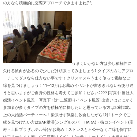
の方なら積極的に交際アプローチできますよね(^^;
うまくいかない方は少し積極性に
欠ける傾向があるので少しだけ頑張ってみましょう⤴︎ タイプの方にアプロ
ーチしてダメなら仕方ない事です！クリスマスをうまく使って素敵なご
縁を見つけましょう！11~12月はお薦めイベントが書ききれない程あり迷
うと思いますがご自身の性格を考えてご参加ください???? [写真中 当社大
婚活イベント風景・写真下 1対1二巡廻りイベント風景] 出逢いはとにかく
参加者が多くタイプの方を積極的に探したいと思っている方は20対20以
上の大婚活パーティーへ！緊張せず気楽に飲食しながら1対1トークでご
縁を見つけたい方はBAR婚活(シングルスバーTIARA)・街コンイベント(庵
寿・上田プラザホテル等)がお薦め！ストレスと不公平なくご縁を探すに
はフリータイム無しの二巡廻りイベント(ホテルルートイン・ホテルサン