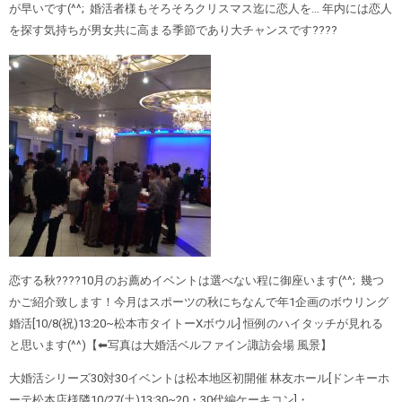
が早いです(^^; 婚活者様もそろそろクリスマス迄に恋人を… 年内には恋人
を探す気持ちが男女共に高まる季節であり大チャンスです????
恋する秋????10月のお薦めイベントは選べない程に御座います(^^; 幾つ
かご紹介致します！今月はスポーツの秋にちなんで年1企画のボウリング
婚活[10/8(祝)13:20~松本市タイトーXボウル] 恒例のハイタッチが見れる
と思います(^^)【⬅︎写真は大婚活ベルファイン諏訪会場 風景】
大婚活シリーズ30対30イベントは松本地区初開催 林友ホール[ドンキーホ
ーテ松本店様隣10/27(土)13:30~20・30代編ケーキコン]・