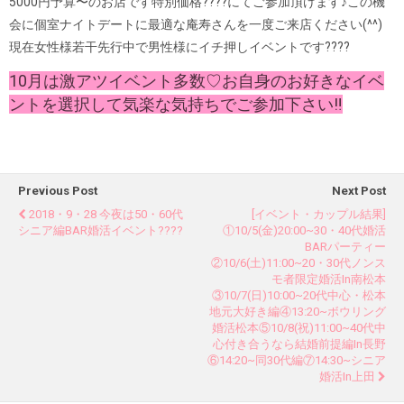
5000円予算〜のお店です特別価格????にてご参加頂けます♪この機
会に個室ナイトデートに最適な庵寿さんを一度ご来店ください(^^)
現在女性様若干先行中で男性様にイチ押しイベントです????
10月は激アツイベント多数♡お自身のお好きなイベ
ントを選択して気楽な気持ちでご参加下さい‼︎
Previous Post
Next Post
2018・9・28 今夜は50・60代
[イベント・カップル結果]
シニア編BAR婚活イベント????
①10/5(金)20:00~30・40代婚活
BARパーティー
②10/6(土)11:00~20・30代ノンス
モ者限定婚活in南松本
③10/7(日)10:00~20代中心・松本
地元大好き編④13:20~ボウリング
婚活松本⑤10/8(祝)11:00~40代中
心付き合うなら結婚前提編in長野
⑥14:20~同30代編⑦14:30~シニア
婚活in上田