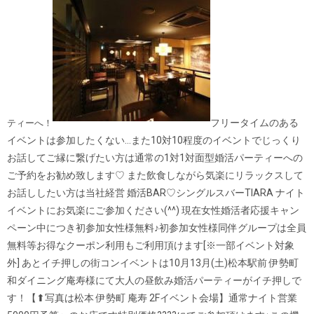
フリータイムのある
ティーへ！
イベントは参加したくない…また10対10程度のイベントでじっくり
お話してご縁に繋げたい方は通常の1対1対面型婚活パーティーへの
ご予約をお勧め致します♡ また飲食しながら気楽にリラックスして
お話ししたい方は当社経営 婚活BAR♡シングルスバーTIARA ナイト
イベントにお気楽にご参加ください(^^) 現在女性婚活者応援キャン
ペーン中につき初参加女性様無料♪初参加女性様同伴グループは全員
無料等お得なクーポン利用もご利用頂けます[※一部イベント対象
外]
あとイチ押しの街コンイベントは10月13月(土)松本駅前 伊勢町
和ダイニング庵寿様にて大人の昼飲み婚活パーティーがイチ押しで
す！【⬆︎写真は松本 伊勢町 庵寿 2Fイベント会場】通常ナイト営業