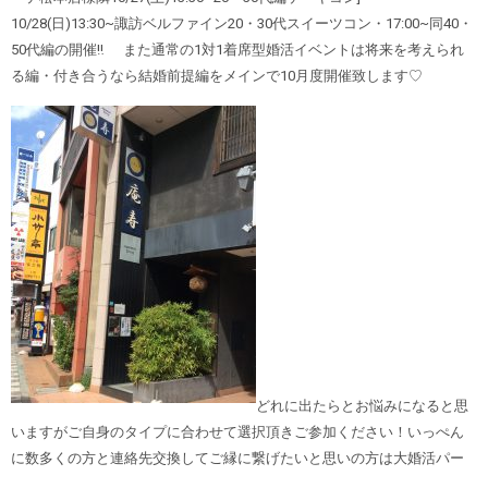
10/28(日)13:30~諏訪ベルファイン20・30代スイーツコン・17:00~同40・
50代編の開催‼︎ また通常の1対1着席型婚活イベントは将来を考えられ
る編・付き合うなら結婚前提編をメインで10月度開催致します♡
どれに出たらとお悩みになると思
いますがご自身のタイプに合わせて選択頂きご参加ください！いっぺん
に数多くの方と連絡先交換してご縁に繋げたいと思いの方は大婚活パー