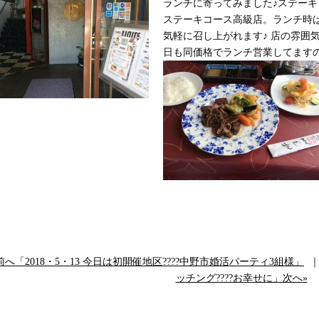
ランチに寄ってみました♪ステーキ
ステーキコース高級店。ランチ時は
気軽に召し上がれます♪ 店の雰囲
日も同価格でランチ営業してます
前へ「2018・5・13 今日は初開催地区????中野市婚活パーティ3組様」
ッチング????お幸せに」次へ»