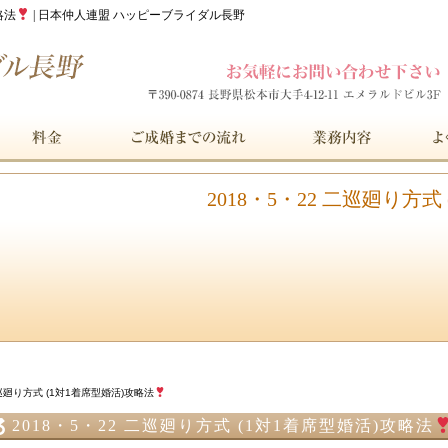
略法
| 日本仲人連盟 ハッピーブライダル長野
2018・5・22 二巡廻り方
二巡廻り方式 (1対1着席型婚活)攻略法
2018・5・22 二巡廻り方式 (1対1着席型婚活)攻略法