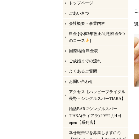
トップページ
こ
ごあいさつ
会社概要・事業内容
週
料金 [令和3年改正/明朗料金5つ
のコース
]
国際結婚 料金表
ご成婚までの流れ
よくあるご質問
お問い合わせ
アクセス【ハッピーブライダル
長野・シングルスバーTIARA】
婚活BAR♡シングルスバー
TIARA(ティアラ) 29年1月4日
open【系列店】
幸せ報告♡を募集します(^ ^)