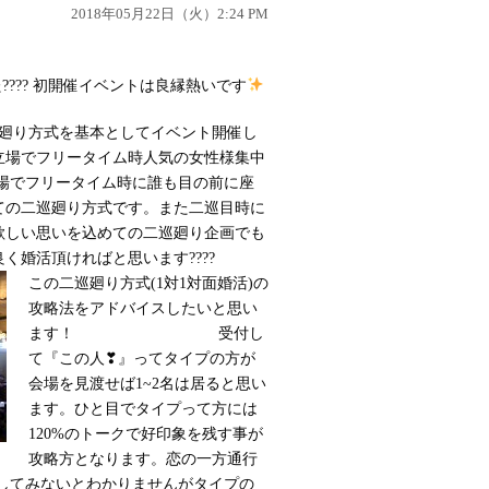
2018年05月22日（火）2:24 PM
???? 初開催イベントは良縁熱いです
巡廻り方式を基本としてイベント開催し
立場でフリータイム時人気の女性様集中
立場でフリータイム時に誰も目の前に座
ての二巡廻り方式です。また二巡目時に
欲しい思いを込めての二巡廻り企画でも
良く婚活頂ければと思います????
この二巡廻り方式(1対1対面婚活)の
攻略法をアドバイスしたいと思い
ます
！ 受付し
て
『この人❣』ってタイプの方が
会場を見渡せば1~2名は居ると思い
ます。ひと目でタイプって方には
120%のトークで好印象を残す事が
攻略方となります。恋の一方通行
してみないとわかりませんがタイプの