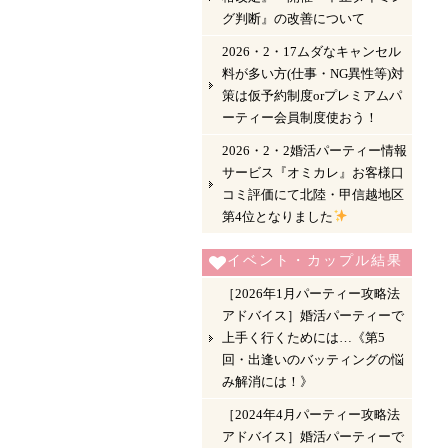
グ判断』の改善について
2026・2・17ムダなキャンセル
料が多い方(仕事・NG異性等)対
策は仮予約制度orプレミアムパ
ーティー会員制度使おう！
2026・2・2婚活パーティー情報
サービス『オミカレ』お客様口
コミ評価にて北陸・甲信越地区
第4位となりました
イベント・カップル結果
［2026年1月パーティー攻略法
アドバイス］婚活パーティーで
上手く行くためには…《第5
回・出逢いのバッティングの悩
み解消には！》
［2024年4月パーティー攻略法
アドバイス］婚活パーティーで