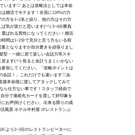
めています♡ あとは攻略法としては本命
は婚活でモテます！全員に120%の力
の方を1~2名と絞り、他の方はその方
気が楽だと思います(^^) 3~4分勝負
！選ばれる異性になってください！婚活
時間は1~2分で充分と言う方もいる程
提案となりますが自分磨きを頑張りまし
髪型・一緒に居て楽しい会話力等スキ
ます(^^) 焦ると余計うまくいかない
は参加してください。「攻略ポイントは
での会話！」これだけでも違います♡あ
を直接本命様に渡してアタックしてみて
なら仕方ない事です！スタッフ経由で
に自分で連絡先カードを渡して好印象を
軽にお声掛けください。出来る限りの成
活風景 ホテル中村屋 1Fレストランぶ
ICより2~3分のレストランピーターに