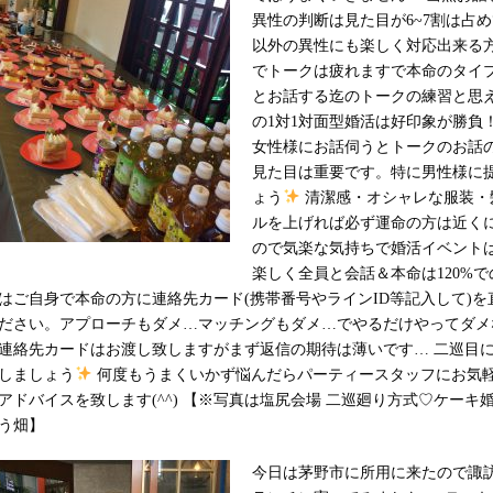
異性の判断は見た目が6~7割は占
以外の異性にも楽しく対応出来る方
でトークは疲れますで本命のタイプ
とお話する迄のトークの練習と思えば
の1対1対面型婚活は好印象が勝負
女性様にお話伺うとトークのお話の
見た目は重要です。特に男性様に
ょう
清潔感・オシャレな服装・
ルを上げれば必ず運命の方は近くに居
ので気楽な気持ちで婚活イベント
楽しく全員と会話＆本命は120%
はご自身で本命の方に連絡先カード(携帯番号やラインID等記入して)
ださい。アプローチもダメ…マッチングもダメ…でやるだけやってダメ
連絡先カードはお渡し致しますがまず返信の期待は薄いです… 二巡目
しましょう
何度もうまくいかず悩んだらパーティースタッフにお気
アドバイスを致します(^^) 【※写真は塩尻会場 二巡廻り方式♡ケーキ婚
う畑】
今日は茅野市に所用に来たので諏訪