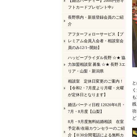
【婚活パーティー】2000円分ギ
フトカードプレゼント中♪
長野県内・新規登録会員のご紹
介
アフターフォローサービス【プ
レミアム会員入会者・相談室会
員のみ12/1~開始】
ハッピーブライダル長野 ☆★ 協
力加盟相談室 募集 ☆★ 長野 3エ
リア・山梨・新潟県
相談室 定休日変更のご案内！
と
【令和2・7月度より月曜・火曜
く
が定休日となります】
も
残
婚活パーティ日程 12026年6月・
功
7月・8月度【山梨】
ど
8月・9月度無料結婚相談 在室
予定表/在籍カウンセラーのご紹
介【※30分間電話による無料カ