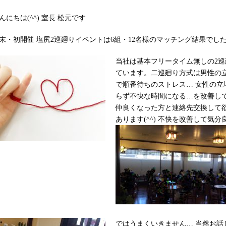
んにちは
(^^) 室長 松元です
末・初開催 塩尻2巡廻りイベントは6組・12名様のマッチング結果でした
当社は基本フリータイム無しの2
ています。二巡廻り方式は男性の
で順番待ちのストレス… 女性の
らず不快な時間になる…を改善し
仲良くなった方と連絡先交換して
あります(^^) 不快を改善して気分
ではうまくいきません…
当然お話