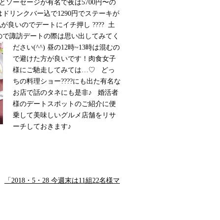
とソーセージが有名で夜は5700円〜の
ドリンクバー込で1290円でステーキが
気が良いのでデートにイチ押し
???? 土
ので諏訪デートの際は思い出してみてく
ださい(^^)
昼の12時~13時は混むの
で避けた方が良いです！肉食女子
様にご馳走してみては…♡ どっ
ちの料理ショー????にも出た有名な
お店で話のタネにも是非♪ 婚活者
様のデートスポットのご紹介に便
乗して美味しいグルメ店舗をリサ
ーチしておきます♪
｜
「2018・5・28 今週末は11組22名様マ