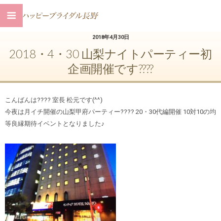
2018年4月30日
2018・4・30 山梨ナイトパーティー初
企画開催です????
こんばんは???? 室長 松元です(^^)
今夜は月イチ開催の山梨甲府パーティー???? 20・30代編開催 10対10の均
等良縁期待イベントとなりました♪