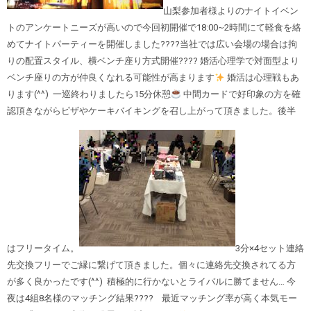
山梨参加者様よりのナイトイベン
トのアンケートニーズが高いので今回初開催で18:00~2時間にて軽食を絡
めてナイトパーティーを開催しました????当社では広い会場の場合は拘
りの配置スタイル、横ベンチ座り方式開催???? 婚活心理学で対面型より
ベンチ座りの方が仲良くなれる可能性が高まります
婚活は心理戦もあ
ります(^^) 一巡終わりましたら15分休憩
中間カードで好印象の方を確
認頂きながらピザやケーキバイキングを召し上がって頂きました。後半
はフリータイム。
3分×4セット連絡
先交換フリーでご縁に繋げて頂きました。個々に連絡先交換されてる方
が多く良かったです(^^) 積極的に行かないとライバルに勝てません… 今
夜は4組8名様のマッチング結果???? 最近マッチング率が高く本気モー