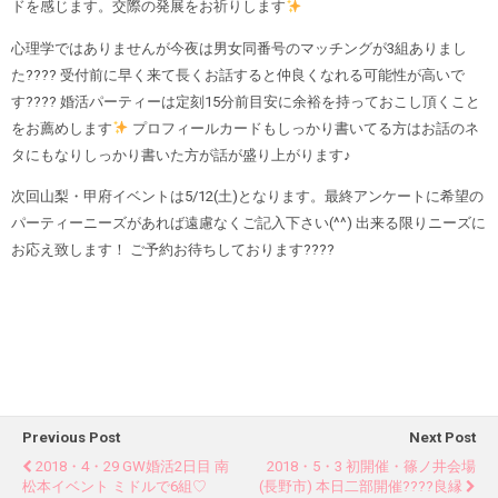
ドを感じます
。
交際の発展をお祈りします
心理学ではありませんが今夜は男女同番号のマッチングが3組ありまし
た???? 受付前に早く来て長くお話すると仲良くなれる可能性が高いで
す???? 婚活パーティーは定刻15分前目安に余裕を持っておこし頂くこと
をお薦めします
プロフィールカードもしっかり書いてる方はお話のネ
タにもなりしっかり書いた方が話が盛り上がります♪
次回山梨・甲府イベントは5/12(土)となります。最終アンケートに希望の
パーティーニーズがあれば遠慮なくご記入下さい(^^) 出来る限りニーズに
お応え致します！ ご予約お待ちしております????
Previous Post
Next Post
2018・4・29 GW婚活2日目 南
2018・5・3 初開催・篠ノ井会場
松本イベント ミドルで6組♡
(長野市) 本日二部開催????良縁