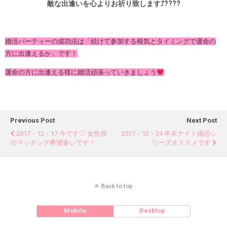
敵な出逢いを心よりお祈り致します⤴︎????
婚活パーティーの成功法は「続けて参加する根気とタイミングで運命の
方に出逢えるか」です！
運命の方に出逢える様に婚活頑張っていきましょう
Previous Post
Next Post
2017・12・17 今です♡ 女性側
2017・12・24 年末ナイト婚活シ
のマッチング希望多いです！
リーズオススメです
Back to top
Mobile
Desktop