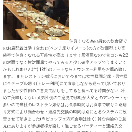
仲良くなる為の男女の飲食店で
のお席配置は隣り合わせ(ベンチ座りイメージ)の方が対面型より高
確率で仲良くなれる可能性が高まります！居酒屋なので合コンも2:2
の対面でなく横対面席でやってみると少し確率アップでうまくいく
かもしれません(^^) 1対1のデートならカウンター利用をお薦め致し
ます。 またレストラン婚活において今までは女性様固定席・男性様
に全テーブル廻り(トレー利用)にて食事しながら廻って頂いており
ましたが女性側のご意見で話しをしてると食べてる時間がない…冷
めて美味しくない 又男性側のご意見で移動が大変とのアンケートが
多いので当社のレストラン婚活はお食事時間はお食事で取り２巡廻
り方式により顔合わせ・連絡先交換の時間は別にとるシステムに改
善させて頂きました(※ビュッフェ方式会場は除く) 賛否両論のご意
見はありますが参加者様が楽しく過ごせるパーティーと連絡先交