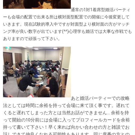
通常の1対1着席型婚活パーティ
ーも会場の配置で出来る所は横対面型配置での開催に今後変更して
いきます。現在試験的導入中ですが対面型より横対面の方がマッチ
ング率が良い数字が出ています(^^)心理学も婚活では大事な作戦でも
ありますので頑張って下さい。
あと婚活パーティーでの攻略
法としては時間に余裕を持って会場に来て頂く事です。遅れて
くると遅れてしまった方とは当然お話ができません… 余裕を持
って開始の10分前には会場に入ってプロフィールカードを余裕
持って書いて下さい！早く来れば向かい合わせの方と雑談でお
話しできて仲良くなれる可能性もあります。同じ席番の方との