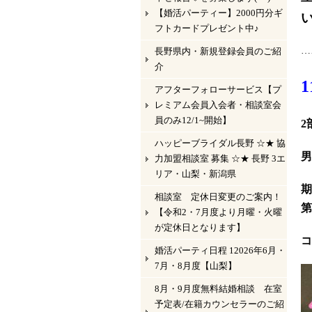
【婚活パーティー】2000円分ギ
い
フトカードプレゼント中♪
…
長野県内・新規登録会員のご紹
介
アフターフォローサービス【プ
レミアム会員入会者・相談室会
員のみ12/1~開始】
2
ハッピーブライダル長野 ☆★ 協
男
力加盟相談室 募集 ☆★ 長野 3エ
リア・山梨・新潟県
期
相談室 定休日変更のご案内！
第
【令和2・7月度より月曜・火曜
が定休日となります】
コ
婚活パーティ日程 12026年6月・
7月・8月度【山梨】
8月・9月度無料結婚相談 在室
予定表/在籍カウンセラーのご紹