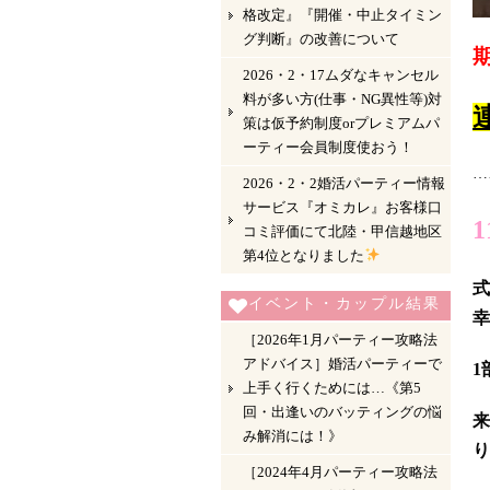
格改定』『開催・中止タイミン
グ判断』の改善について
2026・2・17ムダなキャンセル
料が多い方(仕事・NG異性等)対
策は仮予約制度orプレミアムパ
ーティー会員制度使おう！
…
2026・2・2婚活パーティー情報
サービス『オミカレ』お客様口
コミ評価にて北陸・甲信越地区
第4位となりました
式
イベント・カップル結果
幸
［2026年1月パーティー攻略法
アドバイス］婚活パーティーで
1
上手く行くためには…《第5
回・出逢いのバッティングの悩
来
み解消には！》
り
［2024年4月パーティー攻略法