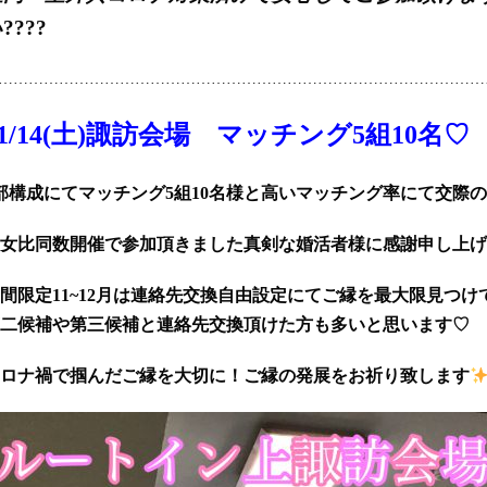
????
……………………………………………………………………………………
11/14(土)諏訪会場 マッチング5組10名♡
部構成にてマッチング5組10名様と高いマッチング率にて交際
女比同数開催で参加頂きました真剣な婚活者様に感謝申し上げます
間限定11~12月は連絡先交換自由設定にてご縁を最大限見つ
二候補や第三候補と連絡先交換頂けた方も多いと思います♡
ロナ禍で掴んだご縁を大切に！ご縁の発展をお祈り致します