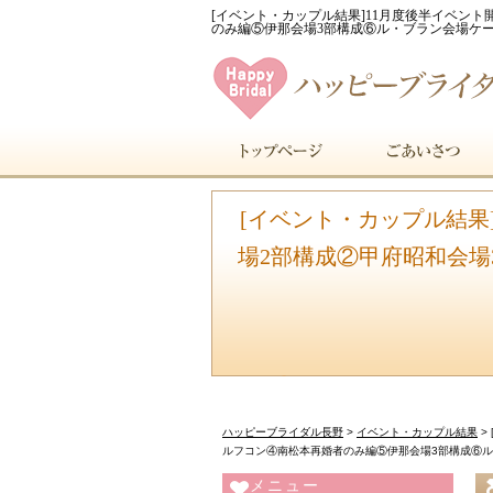
[イベント・カップル結果]11月度後半イベン
のみ編⑤伊那会場3部構成⑥ル・ブラン会場ケーキ
[イベント・カップル結果
場2部構成②甲府昭和会場
ハッピーブライダル長野
>
イベント・カップル結果
>
ルフコン④南松本再婚者のみ編⑤伊那会場3部構成⑥ル
メニュー