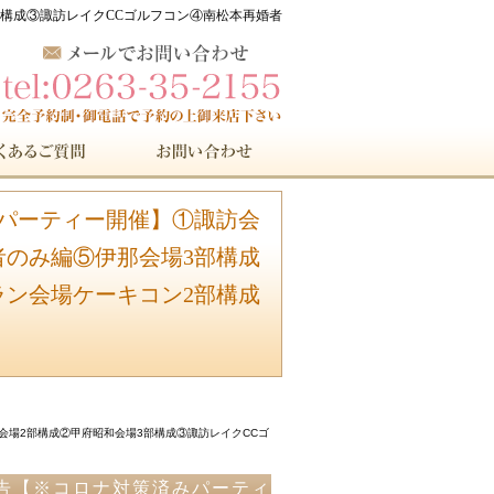
部構成③諏訪レイクCCゴルフコン④南松本再婚者
みパーティー開催】①諏訪会
者のみ編⑤伊那会場3部構成
ラン会場ケーキコン2部構成
会場2部構成②甲府昭和会場3部構成③諏訪レイクCCゴ
報告【※コロナ対策済みパーティ