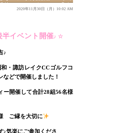
諏訪レイクCCゴルフコン④南
2020年11月30日（月）10:02 AM
場ケーキコン2部構成
後半イベント開催
♪ ☆
吉♪
昭和・諏訪レイクCCゴルフコ
ンなどで開催しました！
ーティー開催して合計28組56名様
様 ご縁を大切に
す♪
気楽にご参加くださ