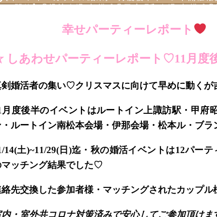
ー開催】①諏訪会場2部構成②甲府昭和会場3部構成③
松本再婚者のみ編⑤伊那会場3部構成⑥ル・ブラン会
幸せパーティーレポート
☆ しあわせパーティーレポート♡11月度
真剣婚活者の集い♡クリスマスに向けて早めに動くが
11月度後半のイベントはルートイン上諏訪駅・甲府
ン・ルートイン南松本会場・伊那会場・松本ル・ブラ
1/14(土)~11/29(日)迄・秋の婚活イベントは12パ
のマッチング結果でした♡
連絡先交換した参加者様・マッチングされたカップル
室内・室外共コロナ対策済みで安心してご参加頂けま