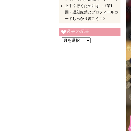
上手く行くためには…《第1
回・遅刻厳禁とプロフィールカ
ードしっかり書こう！》
過去の記事
過
去
の
記
事