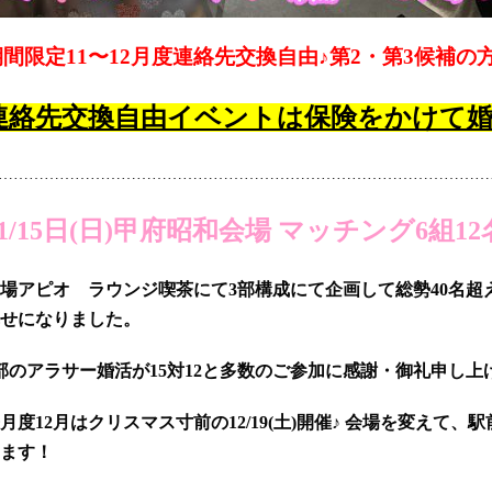
期間限定11〜12月度連絡先交換自由♪第2・第3候補の方
連絡先交換自由イベントは保険をかけて
……………………………………………………………………………………
11/15日(日)甲府昭和会場 マッチング6組1
場アピオ ラウンジ喫茶にて3部構成にて企画して総勢40名超
せになりました。
部のアラサー婚活が15対12と多数のご参加に感謝・御礼申し上げま
月度12月はクリスマス寸前の12/19(土)開催♪ 会場を変えて
ます！