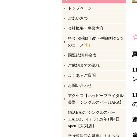
トップページ
ごあいさつ
会社概要・事業内容
料金 [令和3年改正/明朗料金5つ
のコース
]
国際結婚 料金表
ご成婚までの流れ
よくあるご質問
お問い合わせ
1
アクセス【ハッピーブライダル
長野・シングルスバーTIARA】
婚活BAR♡シングルスバー
TIARA(ティアラ) 29年1月4日
open【系列店】
幸せ報告♡を募集します(^ ^)