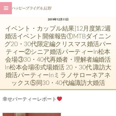
2019年12月11日
イベント・カップル結果]12月度第2週
婚活イベント開催報告①MTBダイニン
グ20・30代限定編クリスマス婚活パー
ティー②シニア婚活パーティーin松本
会場③30・40代再婚者・理解者編婚活
In松本会場④式場婚活 20・30代 諏訪大
婚活パーティーinミラノサローネアネ
ックス⑤同30・40代編諏訪大婚活
幸せパーティーレポート