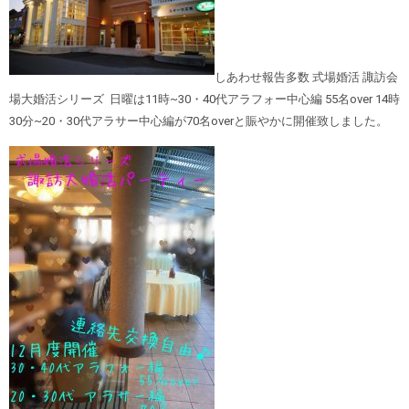
しあわせ報告多数 式場婚活 諏訪会
場大婚活シリーズ 日曜は11時~30・40代アラフォー中心編 55名over 14時
30分~20・30代アラサー中心編が70名overと賑やかに開催致しました。