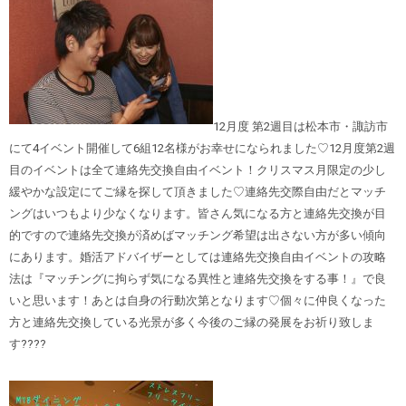
12月度 第2週目は松本市・諏訪市
にて4イベント開催して6組12名様がお幸せになられました♡12月度第2週
目のイベントは全て連絡先交換自由イベント！クリスマス月限定の少し
緩やかな設定にてご縁を探して頂きました♡連絡先交際自由だとマッチ
ングはいつもより少なくなります。皆さん気になる方と連絡先交換が目
的ですので連絡先交換が済めばマッチング希望は出さない方が多い傾向
にあります。婚活アドバイザーとしては連絡先交換自由イベントの攻略
法は『マッチングに拘らず気になる異性と連絡先交換をする事！』で良
いと思います！あとは自身の行動次第となります♡個々に仲良くなった
方と連絡先交換している光景が多く今後のご縁の発展をお祈り致しま
す????