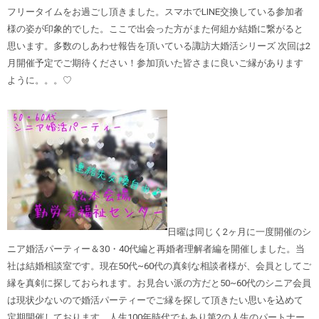
フリータイムをお過ごし頂きました。スマホでLINE交換している参加者
様の姿が印象的でした。ここで出会った方がまた何組か結婚に繋がると
思います。多数のしあわせ報告を頂いている諏訪大婚活シリーズ 次回は2
月開催予定でご期待ください！参加頂いた皆さまに良いご縁があります
ように。。。♡
日曜は同じく2ヶ月に一度開催のシ
ニア婚活パーティー＆30・40代編と再婚者理解者編を開催しました。当
社は結婚相談室です。現在50代~60代の真剣な相談者様が、会員としてご
縁を真剣に探しておられます。お見合い派の方だと50~60代のシニア会員
は現状少ないので婚活パーティーでご縁を探して頂きたい思いを込めて
定期開催しております。人生100年時代でもあり第2の人生のパートナー