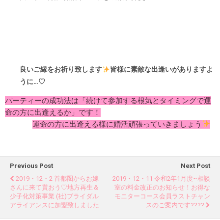
良いご縁をお祈り致します
皆様に素敵な出逢いがありますよ
うに…♡
パーティーの成功法は「続けて参加する根気とタイミングで運
命の方に出逢えるか」です！
運命の方に出逢える様に婚活頑張っていきましょう
Previous Post
Next Post
2019・12・2 首都圏からお嫁
2019・12・11 令和2年1月度~相談
さんに来て貰おう♡地方再生＆
室の料金改正のお知らせ！お得な
少子化対策事業 (社)ブライダル
モニターコース会員ラストチャン
アライアンスに加盟致しました
スのご案内です????