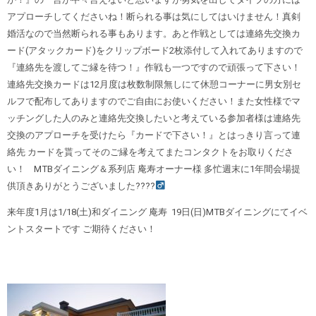
アプローチしてくださいね！断られる事は気にしてはいけません！真剣
婚活なので当然断られる事もあります。あと作戦としては連絡先交換カ
ード(アタックカード)をクリップボード2枚添付して入れてありますので
『連絡先を渡してご縁を待つ！』作戦も一つですので頑張って下さい！
連絡先交換カードは12月度は枚数制限無しにて休憩コーナーに男女別セ
ルフで配布してありますのでご自由にお使いください！また女性様でマ
ッチングした人のみと連絡先交換したいと考えている参加者様は連絡先
交換のアプローチを受けたら『カードで下さい！』とはっきり言って連
絡先 カードを貰ってそのご縁を考えてまたコンタクトをお取りくださ
い！ MTBダイニング＆系列店 庵寿オーナー様 多忙週末に1年間会場提
供頂きありがとうございました????‍
来年度1月は1/18(土)和ダイニング 庵寿 19日(日)MTBダイニングにてイベ
ントスタートです ご期待ください！