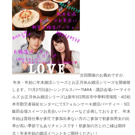
次回開催のお薦めですが、
年末・年始に年末婚活シリーズとお正月休み婚活シリーズを開催致
します。11月27日(金)~シングルスバーTIARA・諏訪会場バーマイケ
ルズ お正月休み婚活シリーズは新年3日岡谷市中華料理湖苑・4日松
本市勤労者福祉センターにて5フォルンケーキ婚活パーティー・5日
飯田会場スイーツお見合いパーティーなど企画しております。 年末
年始は普段仕事が多忙で参加出来ない方のご参加で初参加男女の比
率が高い季節でもありチャンスです！初参加の方とのご縁は期待
大！年末年始の婚活イベントをご期待ください！