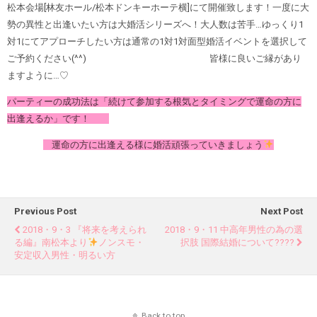
松本会場[林友ホール/松本ドンキーホーテ横]にて開催致します！一度に大
勢の異性と出逢いたい方は大婚活シリーズへ！大人数は苦手…ゆっくり1
対1にてアプローチしたい方は通常の1対1対面型婚活イベントを選択して
ご予約ください(^^) 皆様に良いご縁があり
ますように…♡
パーティーの成功法は「続けて参加する根気とタイミングで運命の方に
出逢えるか」です！
運命の方に出逢える様に婚活頑張っていきましょう
Previous Post
Next Post
2018・9・3 『将来を考えられ
2018・9・11 中高年男性の為の選
る編』南松本より
ノンスモ・
択肢 国際結婚について????
安定収入男性・明るい方
Back to top