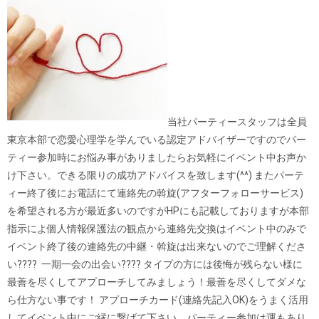
当社パーティースタッフは全員
東京本部で恋愛心理学を学んでいる認定アドバイザーですのでパー
ティー参加時にお悩み事がありましたらお気軽にイベント中お声か
け下さい。できる限りの成功アドバイスを致します(^^) またパーテ
ィー終了後にお電話にて連絡先の斡旋(アフターフォローサービス)
を希望される方が最近多いのですがHPにも記載しておりますが本部
指示によ個人情報保護法の観点から連絡先交換はイベント中のみで
イベント終了後の連絡先の中継・斡旋は出来ないのでご理解くださ
い???? 一期一会の出会い???? タイプの方には後悔が残らない様に
最善を尽くしてアプローチしてみましょう！最善を尽くしてダメな
ら仕方ない事です！ アプローチカード(連絡先記入OK)をうまく活用
してイベント中にご縁に繋げて下さい。
パーティー参加は運もあり