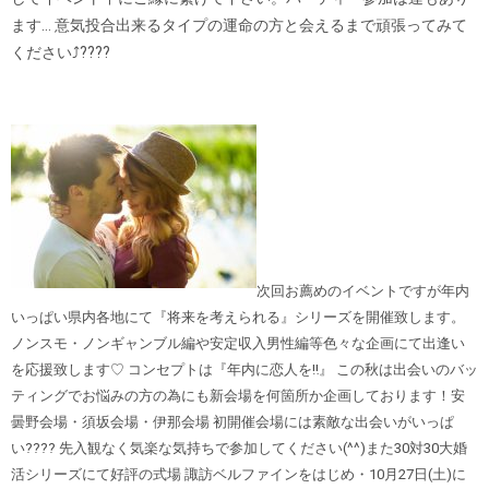
ます… 意気投合出来るタイプの運命の方と会えるまで頑張ってみて
ください⤴︎
????
次回お薦めのイベントですが年内
いっぱい県内各地にて『将来を考えられる』シリーズを開催致します。
ノンスモ・ノンギャンブル編や安定収入男性編等色々な企画にて出逢い
を応援致します♡ コンセプトは『年内に恋人を‼︎』 この秋は出会いのバッ
ティングでお悩みの方の為にも新会場を何箇所か企画しております！安
曇野会場・須坂会場・伊那会場 初開催会場には素敵な出会いがいっぱ
い???? 先入観なく気楽な気持ちで参加してください(^^)また30対30大婚
活シリーズにて好評の式場 諏訪ベルファインをはじめ・10月27日(土)に