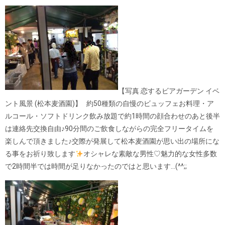
【写真 恋するビアガーデン イベ
ント風景 (松本麦酒園)】 約50種類の自慢のビュッフェお料理・ア
ルコール・ソフトドリンク飲み放題で約1時間の顔合わせのあと後半
は連絡先交換自由♪90分間のご飲食しながらの完全フリータイムを
楽しんで頂きました♪交際が発展して松本麦酒園が思い出の場所にな
る事をお祈り致します
オシャレな素敵な男性♡魅力的な女性多数
で2時間半では時間が足りなかったのではと思います…(^^;;