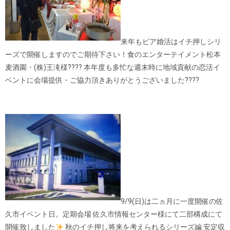
来年もビア婚活はイチ押しシリ
ーズで開催しますのでご期待下さい！食のエンターテイメント松本
麦酒園・(株)王滝様
???? 本年度も多忙な週末時に地域貢献の恋活イ
ベントに
会場提供・ご協力頂きありがとうございました????
9/9(日)は二ヵ月に一度開催の佐
久市イベント日。定期会場 佐久市情報センター様にて二部構成にて
開催致しました
秋のイチ押し将来を考えられるシリーズ編 安定収