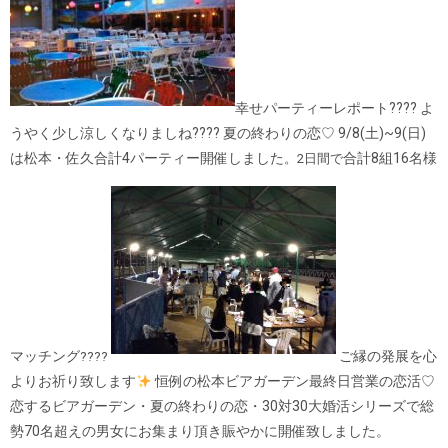
幸せパーティーレポート???? よ
うやく少し涼しくなりましね???? 夏の終わりの恋♡ 9/8(土)~9(日)
は松本・佐久合計4パーティー開催しました
合計8組16名様
。2日間で
マッ
チング
ご縁の発展
を心
????
よりお祈り致します
恒例の松本ビアガーデン最終日営業の恋活♡
恋するビアガーデン・夏の終わりの恋・30対30大婚活シリーズで総
勢70名超えの男女にお集まり頂き賑やかに開催致しました。