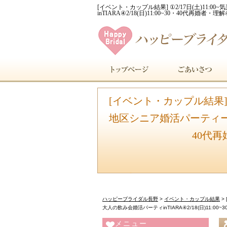
[イベント・カップル結果] ①2/17日(土)11:
inTIARA④2/18(日)11:00~30・40代
[イベント・カップル結果] 
地区シニア婚活パーティー③20
40代
ハッピーブライダル長野
>
イベント・カップル結果
>
大人の飲み会婚活パーティinTIARA④2/18(日)11:
メニュー