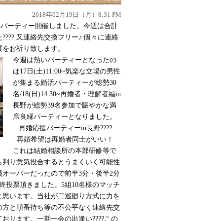
0~40・50代編大人の飲み会婚
2018年02月19日（月）8:31 PM
代再婚者・理解者編婚活パーティーin
にて5パーティー開催しました
。
今週は合計
???? 又連絡先交換フリー♪ 個々に連絡
展をお祈り致します。
今週は熱いパーティーとなったの
は17日(土)11:00~気楽な立場の男性
が集まる婚活パーティーが総勢30
名/18(日)14:30~再婚者・理解者編in
長野が総勢39名参加で賑やかな満
席良縁パーティーとなりました。
再婚応援パーティーin長野
????
再婚希望は再婚者同士がいい！
これは結婚相談所の本部研修等で
も判り意気投合するとうまくいく可能性
オーバーだったので前半3分・後半2分
終投票頂きました。5組10名様のマッチ
と思います。当社が二巡廻り方式に力を
の方と順番待ち等の不公平なく連絡先交
ております。一期一会の出逢い
????
この