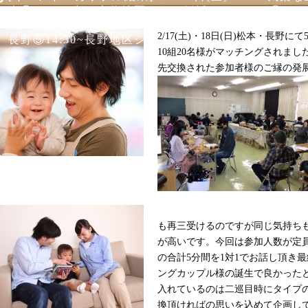
本②14:30~中・南信地区シニア婚活パーティー③20:0
活パーティinTIARA④2/18(日)11:00~30・40
2/17(土)・18日(日)松本・長野
長野⑤14:30~長野地区シニア婚活パーティー
10組20名様がマッチングされました
先交換された参加者様のご縁の発
も再三受けるのですが同じ気持ち
が高いです。今回は参加人数が定員
の合計5分間を1対1でお話し頂き最
ングカップル様の誕生で良かった
入れているのは二巡目時にタイプ
換頂ければの思いを込めて企画し