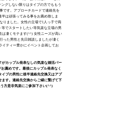
チングしない限りはタイプの方でももう
事です。アプローチカードで連絡先を
ー後半は頑張ってみる事をお薦め致しま
催となりました。女性の立場で1人っ子で両
ト等でスタートしたい等気楽な立場の男
は凄くモテます(^^) 女性ニーズが高い
行った男性と先日雑談しましたが凄く
ライティー豊かにイベント企画してお
すがカップル発表なしの気楽な婚活パー
)がお薦めです。最後にカップル発表なく
タイプの男性に後半連絡先交換又はアプ
せます。連絡先交換からご縁に繋げて下
う方是非気楽にご参加下さい(^^)