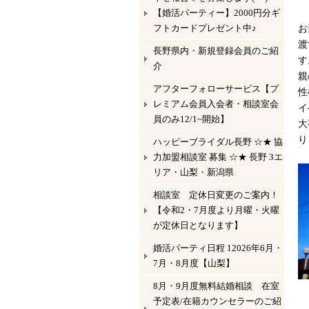
【婚活パーティー】2000円分ギ
フトカードプレゼント中♪
お
渡
長野県内・新規登録会員のご紹
す
介
親
アフターフォローサービス【プ
性
レミアム会員入会者・相談室会
イ
員のみ12/1~開始】
大
り
ハッピーブライダル長野 ☆★ 協
力加盟相談室 募集 ☆★ 長野 3エ
リア・山梨・新潟県
相談室 定休日変更のご案内！
【令和2・7月度より月曜・火曜
が定休日となります】
婚活パーティ日程 12026年6月・
7月・8月度【山梨】
8月・9月度無料結婚相談 在室
予定表/在籍カウンセラーのご紹