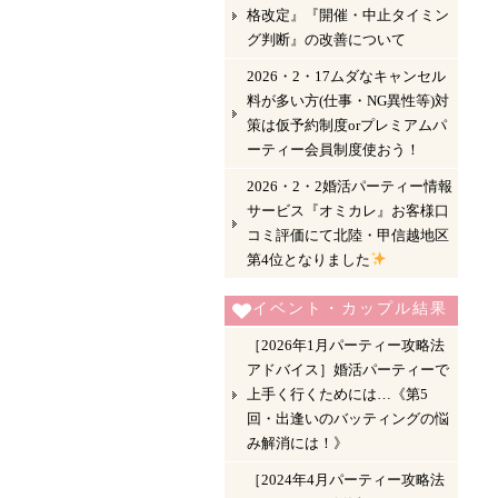
格改定』『開催・中止タイミン
グ判断』の改善について
2026・2・17ムダなキャンセル
料が多い方(仕事・NG異性等)対
策は仮予約制度orプレミアムパ
ーティー会員制度使おう！
2026・2・2婚活パーティー情報
サービス『オミカレ』お客様口
コミ評価にて北陸・甲信越地区
第4位となりました
イベント・カップル結果
［2026年1月パーティー攻略法
アドバイス］婚活パーティーで
上手く行くためには…《第5
回・出逢いのバッティングの悩
み解消には！》
［2024年4月パーティー攻略法