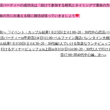
活パーティーの成功法は「続けて参加する根気とタイミングで運命の方
命の方に出逢える様に婚活頑張っていきましょう
前へ「[イベント・カップル結果] ①2/3日(土)11:00~20・30代中心恋活パ
活パーティーin甲府③2/4(日)11:00~ベルファイン諏訪バレンタイン
ル結果] ①3/10日(土)14:30~20・30代編1人でいける気楽なランチビュッ
行けるディナービュッフェin上田in③3/11(日)14:00~20・30代1人
⑤17:00~同40代中心編」次へ»