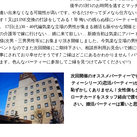
後半の1対1のお時間を逃すとマッ
逢い出来なくなる可能性が高いです。やるだけやってダメなら仕方ない
す！又はLINE交換の打診をしてみる！等 悔いの残らぬ様にパーティ
。 17日(土)30・40代編気楽な立場の男性が集まる婚活も賑やかな開
の介護等で嫁に行けない… 婿に来て欲しい… 新婚当初は気楽にアパー
様(次男・三男男性等)にお集まり頂き開催しました。今気楽な立場の男性
ベントなのでまた次回開催にご期待下さい。相談所利用お見合いで婿に
事にされており幸せだそうです
⤴
ご縁はどこにあるかわかりません！バ
ます。色んなパーティーに参加してご縁を見つけてみてください(^^)
次回開催のオススメパーティーで
ティーシリーズ(恋活パーティー
恥ずかしくありません！女性側も
ローチカードをスタッフ経由で渡
さい。婚活パーティーは重いと思