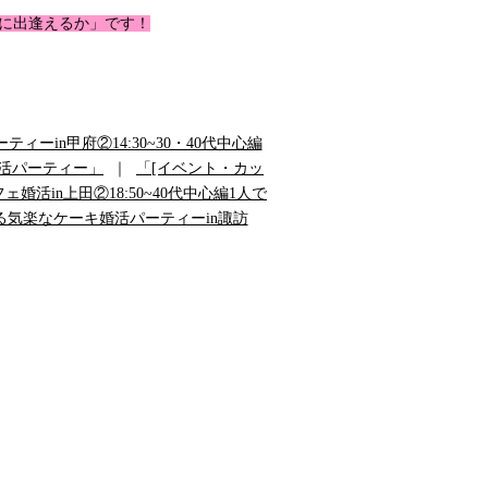
に出逢えるか」です！
ーティーin甲府②14:30~30・40代中心編
大婚活パーティー」
｜
「[イベント・カッ
フェ婚活in上田②18:50~40代中心編1人で
で行ける気楽なケーキ婚活パーティーin諏訪